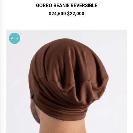
GORRO BEANIE REVERSIBLE
El
El
$
24,600
$
22,000
precio
precio
original
actual
era:
es:
$24,600.
$22,000.
¡Oferta!