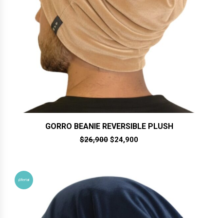
GORRO BEANIE REVERSIBLE PLUSH
El
El
$
26,900
$
24,900
precio
precio
original
actual
era:
es:
$26,900.
$24,900.
¡Oferta!