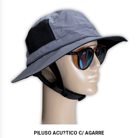
$24,600.
$22,000.
PILUSO ACU?TICO C/ AGARRE