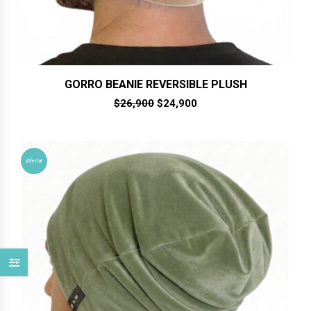
GORRO BEANIE REVERSIBLE PLUSH
El
El
$
26,900
$
24,900
precio
precio
original
actual
era:
es:
$26,900.
$24,900.
¡Oferta!