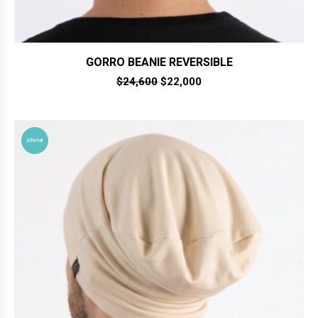
GORRO BEANIE REVERSIBLE
El
El
$
24,600
$
22,000
precio
precio
original
actual
era:
es:
$24,600.
$22,000.
¡Oferta!