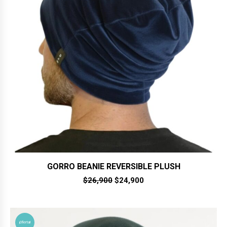
GORRO BEANIE REVERSIBLE PLUSH
El
El
$
26,900
$
24,900
precio
precio
original
actual
era:
es:
$26,900.
$24,900.
¡Oferta!