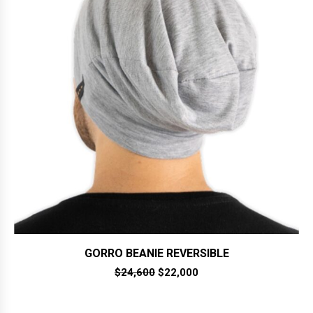
GORRO BEANIE REVERSIBLE
El
El
$
24,600
$
22,000
precio
precio
original
actual
era:
es: