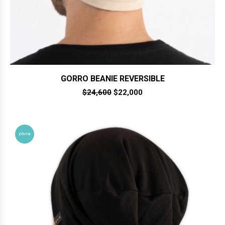
GORRO BEANIE REVERSIBLE
El
El
$
24,600
$
22,000
precio
precio
original
actual
era:
es:
$24,600.
$22,000.
¡Oferta!