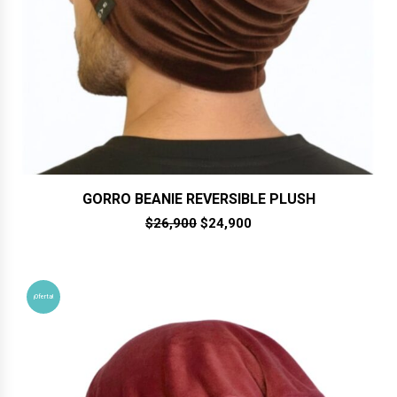
GORRO BEANIE REVERSIBLE PLUSH
El
El
$
26,900
$
24,900
precio
precio
original
actual
era:
es:
$26,900.
$24,900.
¡Oferta!