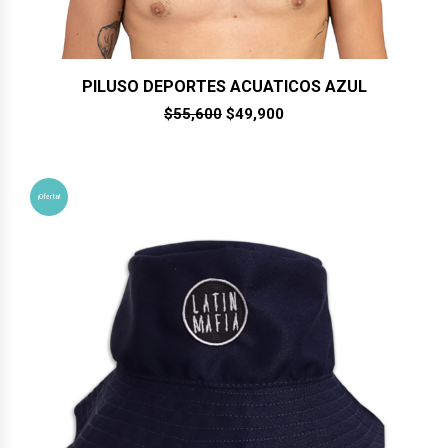
PILUSO DEPORTES ACUATICOS AZUL
El
El
$
55,600
$
49,900
precio
precio
original
actual
era:
es:
$55,600.
$49,900.
¡Oferta!