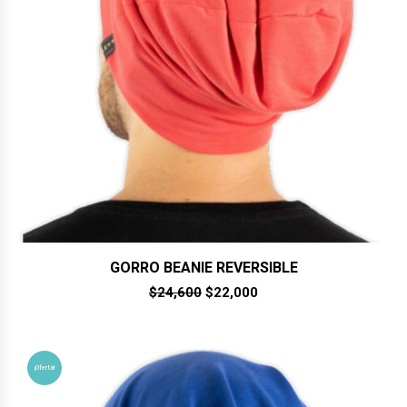
GORRO BEANIE REVERSIBLE
El
El
$
24,600
$
22,000
precio
precio
original
actual
era:
es:
$24,600.
$22,000.
¡Oferta!