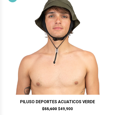
PILUSO DEPORTES ACUATICOS VERDE
El
El
$
55,600
$
49,900
precio
precio