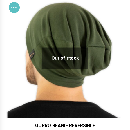
$24,600.
$22,000.
¡Oferta!
Out of stock
GORRO BEANIE REVERSIBLE