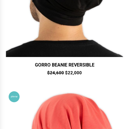
GORRO BEANIE REVERSIBLE
El
El
$
24,600
$
22,000
precio
precio
original
actual
era:
es:
$24,600.
$22,000.
¡Oferta!