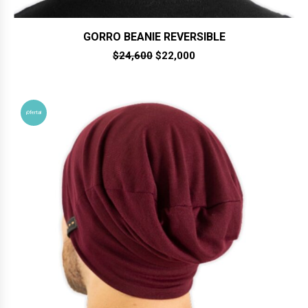
GORRO BEANIE REVERSIBLE
El
El
$
24,600
$
22,000
precio
precio
original
actual
era:
es:
$24,600.
$22,000.
¡Oferta!