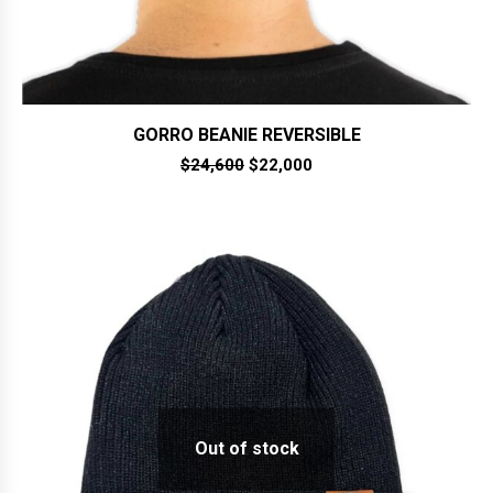
GORRO BEANIE REVERSIBLE
El
El
$
24,600
$
22,000
precio
precio
original
actual
era:
es:
$24,600.
$22,000.
Out of stock