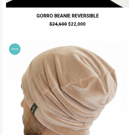
GORRO BEANIE REVERSIBLE
El
El
$
24,600
$
22,000
precio
precio
original
actual
era:
es:
$24,600.
$22,000.
¡Oferta!