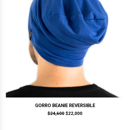
GORRO BEANIE REVERSIBLE
El
El
$
24,600
$
22,000
precio
precio
original
actual
era:
es: