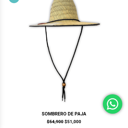
SOMBRERO DE PAJA
El
El
$
54,900
$
51,000
precio
precio