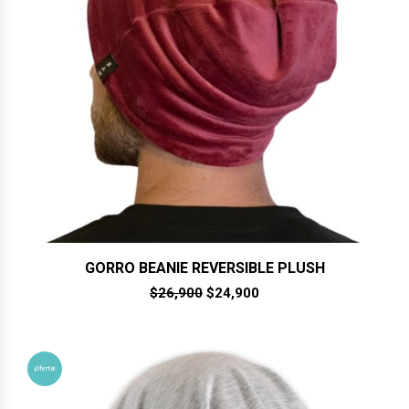
GORRO BEANIE REVERSIBLE PLUSH
El
El
$
26,900
$
24,900
precio
precio
original
actual
era:
es:
$26,900.
$24,900.
¡Oferta!