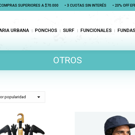
N COMPRAS SUPERIORES A $70.000
N COMPRAS SUPERIORES A $70.000
• 3 CUOTAS SIN INTERÉS
• 3 CUOTAS SIN INTERÉS
• 20% OFF E
• 20% OFF E
RIA URBANA
PONCHOS
SURF
FUNCIONALES
FUNDAS
ARIA URBANA
PONCHOS
SURF
FUNCIONALES
FUNDA
OTROS