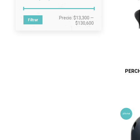
Precio
Precio
Precio:
$13,300
—
Filtrar
mínimo
máximo
$130,600
PERCH
¡Oferta!