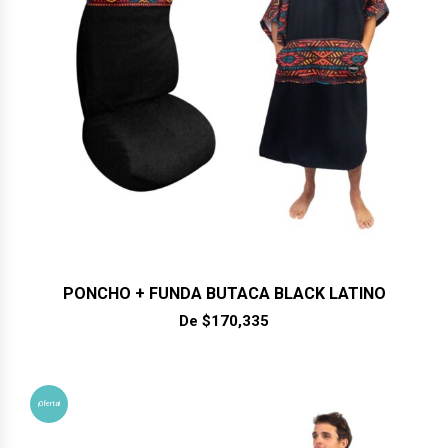
PONCHO + FUNDA BUTACA BLACK LATINO
De
$
170,335
¡Oferta!