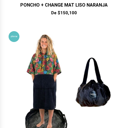
PONCHO + CHANGE MAT LISO NARANJA
De
$
150,100
¡Oferta!