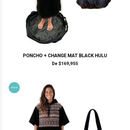
PONCHO + CHANGE MAT BLACK HULU
De
$
169,955
¡Oferta!