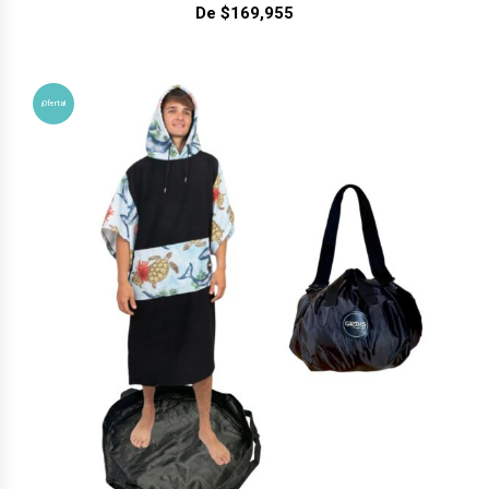
De
$
169,955
¡Oferta!