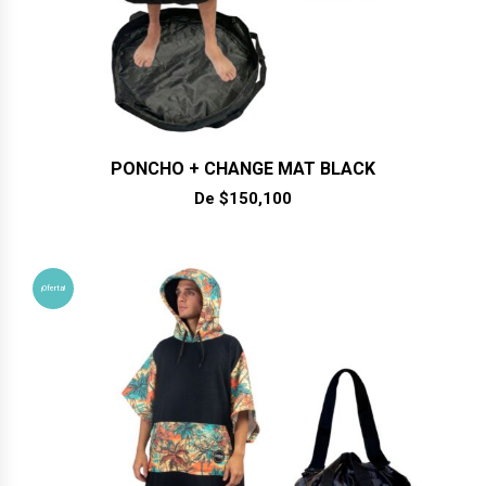
PONCHO + CHANGE MAT BLACK
De
$
150,100
¡Oferta!