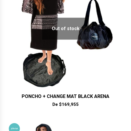
Out of stock
PONCHO + CHANGE MAT BLACK ARENA
De
$
169,955
¡Oferta!