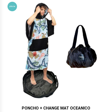
¡Oferta!
PONCHO + CHANGE MAT OCEANICO