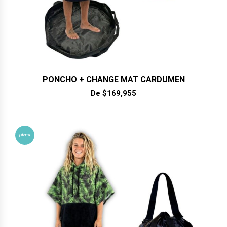
PONCHO + CHANGE MAT CARDUMEN
De
$
169,955
¡Oferta!