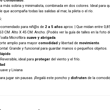
so Combinado:
ca más sobria y minimalista, combinada en dos colores. Ideal para q
le que acompaña todas las salidas al mar, la pileta o el río.
:
 Recomendado para niñ@s de
2 a 5 años
aprox. | Que midan entre 0,85 
63 CM. Alto X 45 CM. Ancho. (Podés ver la guía de talles en la foto de
 Toalla Microfibra
suave y abrigada
.
orte amplio para mayor
comodidad
y libertad de
movimiento
.
frontal: Grande y funcional para guardar manos o pequeños objetos.
Rápido
Reversible, ideal para
proteger
del viento y el frío.
dad
Suave y Liviana
ara jugar sin pausas. ¡Regalá este poncho y
disfruten
de la comodi