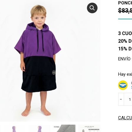
PONCH
$
83,
3 CUO
20% D
15% 
ENVÍO
Hay ex
PONC
﹣
MINI
POCKE
PURPU
CALCU
cantid