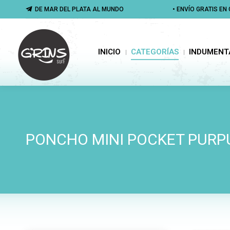
DE MAR DEL PLATA AL MUNDO
DE MAR DEL PLATA AL MUNDO
• ENVÍO GRATIS E
• ENVÍO GRATIS E
INICIO
CATEGORÍAS
INDUMENTA
INICIO
CATEGORÍAS
INDUMENT
PONCHO MINI POCKET PURP
You are here: