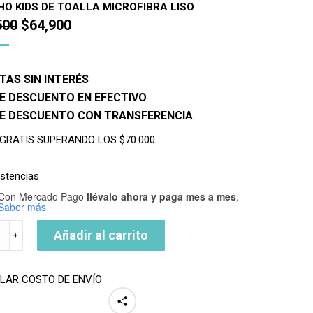
O KIDS DE TOALLA MICROFIBRA LISO
El
El
500
$
64,900
precio
precio
original
actual
TAS SIN INTERÉS
era:
es:
E DESCUENTO EN EFECTIVO
$83,500.
$64,900.
DE DESCUENTO CON TRANSFERENCIA
 GRATIS SUPERANDO LOS $70.000
istencias
Con Mercado Pago
llévalo ahora y paga mes a mes
.
Saber más
HO
Añadir al carrito
﹢
T
RA
LAR COSTO DE ENVÍO
ad