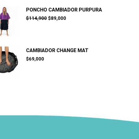
PONCHO CAMBIADOR PURPURA
El
El
$
114,900
$
89,000
precio
precio
original
actual
era:
es:
$114,900.
$89,000.
CAMBIADOR CHANGE MAT
$
69,000