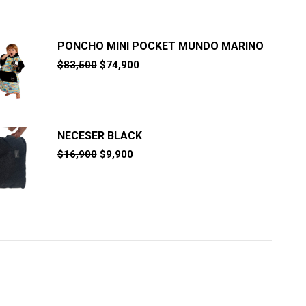
PONCHO MINI POCKET MUNDO MARINO
El
El
$
83,500
$
74,900
precio
precio
original
actual
era:
es:
$83,500.
$74,900.
NECESER BLACK
El
El
$
16,900
$
9,900
precio
precio
original
actual
era:
es:
$16,900.
$9,900.