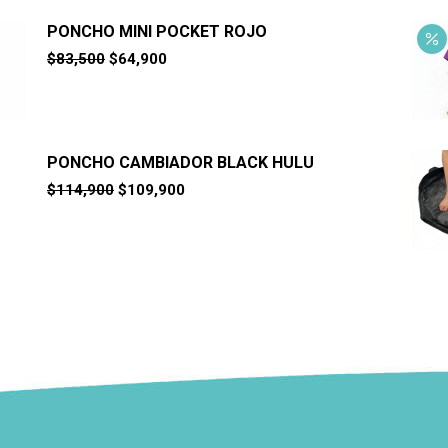
PONCHO MINI POCKET ROJO
El
El
$
83,500
$
64,900
precio
precio
original
actual
era:
es:
$83,500.
$64,900.
PONCHO CAMBIADOR BLACK HULU
El
El
$
114,900
$
109,900
precio
precio
original
actual
era:
es:
$114,900.
$109,900.