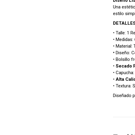
Diseño Li
Una estéti
estilo simp
DETALLES
• Talle: 1
• Medidas: 
• Material:
•
Diseño: C
• Bolsillo 
•
Secado 
• Capucha: 
•
Alta Cali
• Textura: 
Diseñado p