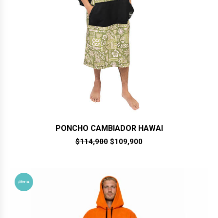
PONCHO CAMBIADOR HAWAI
El
El
$
114,900
$
109,900
precio
precio
original
actual
era:
es:
$114,900.
$109,900.
¡Oferta!