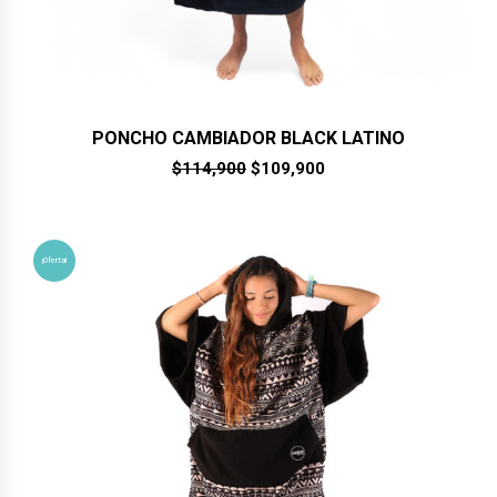
PONCHO CAMBIADOR BLACK LATINO
El
El
$
114,900
$
109,900
precio
precio
original
actual
era:
es:
$114,900.
$109,900.
¡Oferta!