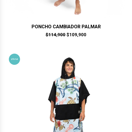
PONCHO CAMBIADOR PALMAR
El
El
$
114,900
$
109,900
precio
precio
original
actual
era:
es:
$114,900.
$109,900.
¡Oferta!