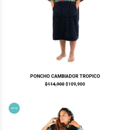
PONCHO CAMBIADOR TROPICO
El
El
$
114,900
$
109,900
precio
precio
original
actual
era:
es:
$114,900.
$109,900.
¡Oferta!