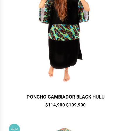
PONCHO CAMBIADOR BLACK HULU
El
El
$
114,900
$
109,900
precio
precio
original
actual
era:
es:
$114,900.
$109,900.
¡Oferta!