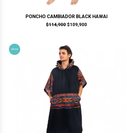
PONCHO CAMBIADOR BLACK HAWAI
El
El
$
114,900
$
109,900
precio
precio
original
actual
era:
es:
$114,900.
$109,900.
¡Oferta!