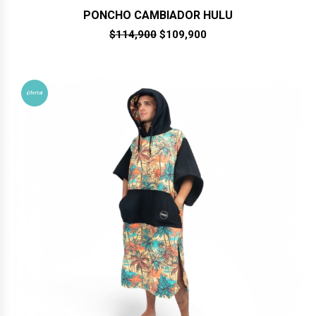
PONCHO CAMBIADOR HULU
El
El
$
114,900
$
109,900
precio
precio
original
actual
era:
es:
$114,900.
$109,900.
¡Oferta!