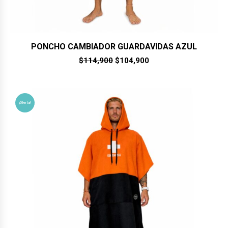
PONCHO CAMBIADOR GUARDAVIDAS AZUL
El
El
$
114,900
$
104,900
precio
precio
original
actual
era:
es:
$114,900.
$104,900.
¡Oferta!