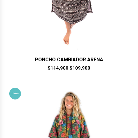
PONCHO CAMBIADOR ARENA
El
El
$
114,900
$
109,900
precio
precio
original
actual
era:
es:
$114,900.
$109,900.
¡Oferta!