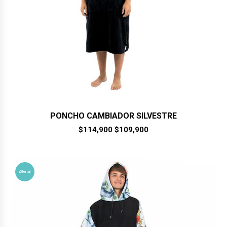
PONCHO CAMBIADOR SILVESTRE
El
El
$
114,900
$
109,900
precio
precio
original
actual
era:
es:
$114,900.
$109,900.
¡Oferta!