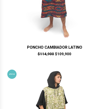
PONCHO CAMBIADOR LATINO
El
El
$
114,900
$
109,900
precio
precio
original
actual
era:
es:
$114,900.
$109,900.
¡Oferta!