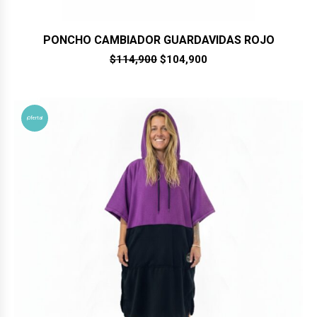
PONCHO CAMBIADOR GUARDAVIDAS ROJO
El
El
$
114,900
$
104,900
precio
precio
original
actual
era:
es:
$114,900.
$104,900.
¡Oferta!