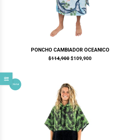
PONCHO CAMBIADOR OCEANICO
El
El
$
114,900
$
109,900
precio
precio
original
actual
era:
es:
$114,900.
$109,900.
¡Oferta!