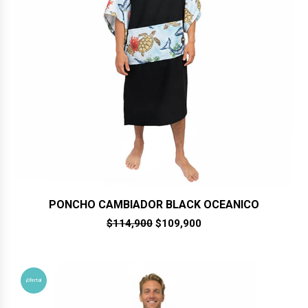
PONCHO CAMBIADOR BLACK OCEANICO
El
El
$
114,900
$
109,900
precio
precio
original
actual
era:
es:
$114,900.
$109,900.
¡Oferta!