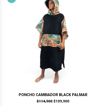
PONCHO CAMBIADOR BLACK PALMAR
El
El
$
114,900
$
109,900
precio
precio