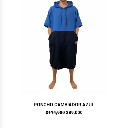
PONCHO CAMBIADOR AZUL
El
El
$
114,900
$
89,000
precio
precio
original
actual