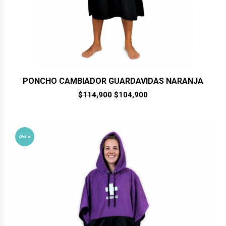
PONCHO CAMBIADOR GUARDAVIDAS NARANJA
El
El
$
114,900
$
104,900
precio
precio
original
actual
era:
es:
$114,900.
$104,900.
¡Oferta!