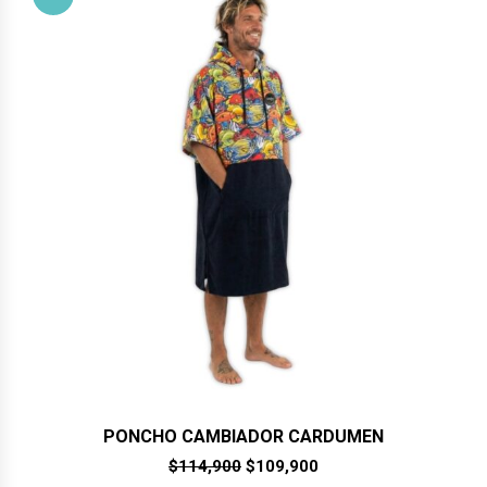
PONCHO CAMBIADOR CARDUMEN
El
El
$
114,900
$
109,900
precio
precio