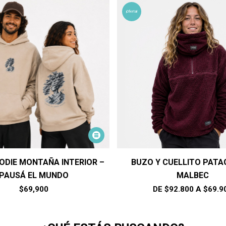
¡Oferta!
Este
producto
tiene
ODIE MONTAÑA INTERIOR –
BUZO Y CUELLITO PATA
múltiples
PAUSÁ EL MUNDO
MALBEC
variantes.
Las
$
69,900
DE $92.800 A $69.9
opciones
se
pueden