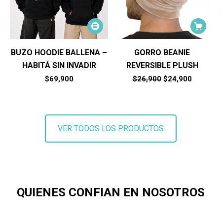
Este
producto
tiene
BUZO HOODIE BALLENA –
GORRO BEANIE
múltiples
HABITÁ SIN INVADIR
REVERSIBLE PLUSH
variantes.
Las
El
El
$
69,900
$
26,900
$
24,900
precio
precio
opciones
original
actual
se
era:
es:
pueden
$26,900.
$24,900
elegir
VER TODOS LOS PRODUCTOS
en
la
página
de
producto
QUIENES CONFIAN EN NOSOTROS