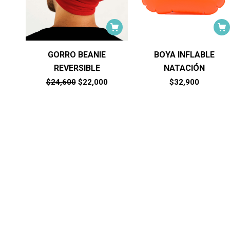
GORRO BEANIE
BOYA INFLABLE
REVERSIBLE
NATACIÓN
El
El
$
24,600
$
22,000
$
32,900
precio
precio
original
actual
era:
es:
$24,600.
$22,000.