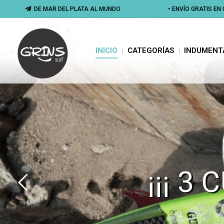
DE MAR DEL PLATA AL MUNDO
DE MAR DEL PLATA AL MUNDO
• ENVÍO GRATIS E
• ENVÍO GRATIS E
INICIO
CATEGORÍAS
INDUMENTA
INICIO
CATEGORÍAS
INDUMENT
¡¡¡ 3
¡¡¡ 3