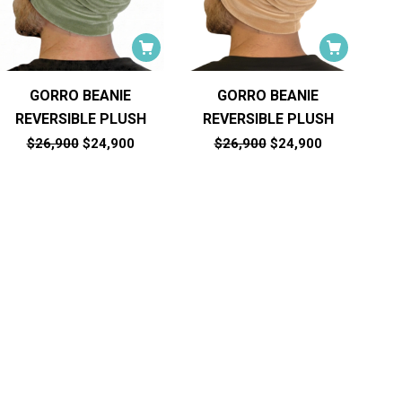
GORRO BEANIE
GORRO BEANIE
REVERSIBLE PLUSH
REVERSIBLE PLUSH
El
El
El
El
$
26,900
$
24,900
$
26,900
$
24,900
precio
precio
precio
precio
original
actual
original
actual
era:
es:
era:
es:
.
$26,900.
$24,900.
$26,900.
$24,900.