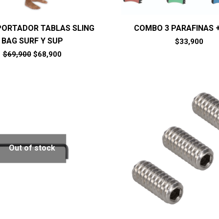
ORTADOR TABLAS SLING
COMBO 3 PARAFINAS +
BAG SURF Y SUP
$
33,900
El
El
$
69,900
$
68,900
precio
precio
original
actual
era:
es:
$69,900.
$68,900.
Out of stock