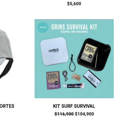
$
5,600
¡Oferta!
PORTES
KIT SURF SURVIVAL
El
El
$
116,900
$
104,900
precio
precio
original
actual