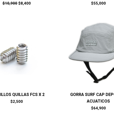
El
El
$
10,900
$
8,400
$
55,000
precio
precio
original
actual
era:
es:
$10,900.
$8,400.
ILLOS QUILLAS FCS X 2
GORRA SURF CAP DE
ACUATICOS
$
2,500
$
64,900