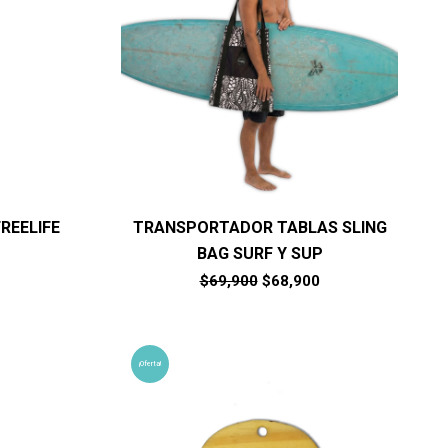
REELIFE
TRANSPORTADOR TABLAS SLING
BAG SURF Y SUP
El
El
$
69,900
$
68,900
precio
precio
original
actual
era:
es:
$69,900.
$68,900.
¡Oferta!