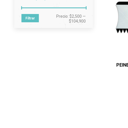
Precio
Precio
Precio:
$2,500
—
Filtrar
mínimo
máximo
$104,900
PEIN