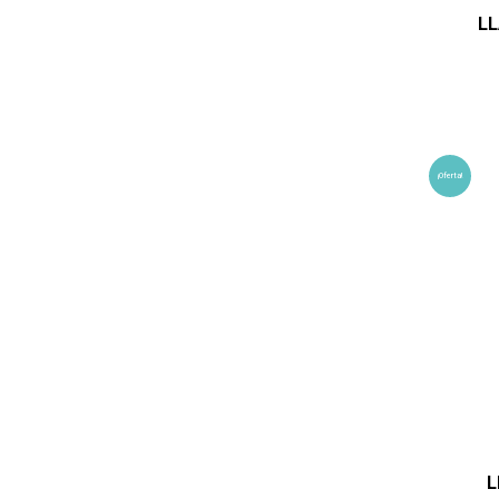
LL
¡Oferta!
L