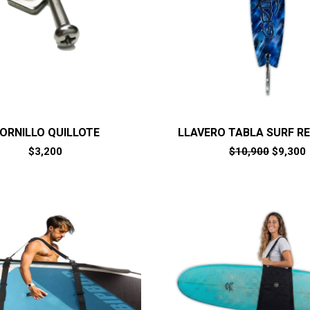
ORNILLO QUILLOTE
LLAVERO TABLA SURF R
El
E
$
3,200
$
10,900
$
9,300
precio
original
era:
e
$10,900