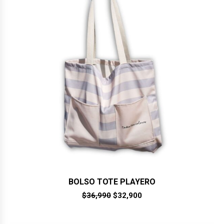
BOLSO TOTE PLAYERO
El
El
$
36,990
$
32,900
precio
precio
original
actual
era:
es: