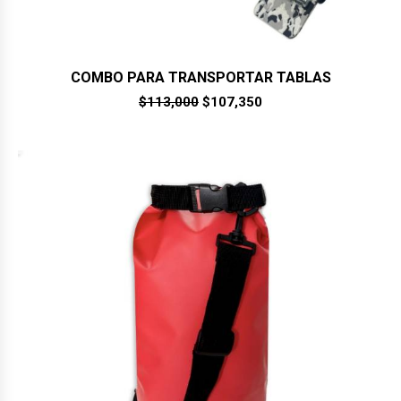
COMBO PARA TRANSPORTAR TABLAS
El
El
$
113,000
$
107,350
precio
precio
original
actual
era:
es:
$113,000.
$107,350.