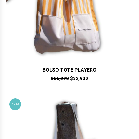
BOLSO TOTE PLAYERO
El
El
$
36,990
$
32,900
precio
precio
original
actual
era:
es:
$36,990.
$32,900.
¡Oferta!