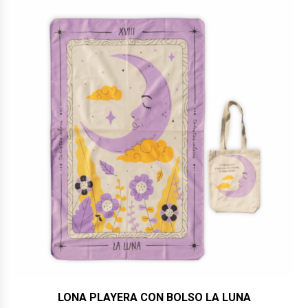
$36,990.
$32,900.
LONA PLAYERA CON BOLSO LA LUNA