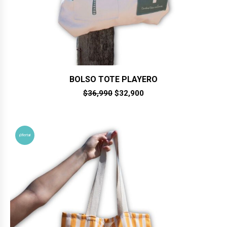
BOLSO TOTE PLAYERO
El
El
$
36,990
$
32,900
precio
precio
original
actual
era:
es:
$36,990.
$32,900.
¡Oferta!