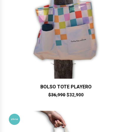
BOLSO TOTE PLAYERO
El
El
$
36,990
$
32,900
precio
precio
original
actual
era:
es:
$36,990.
$32,900.
¡Oferta!