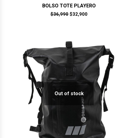
BOLSO TOTE PLAYERO
El
El
$
36,990
$
32,900
precio
precio
original
actual
era:
es:
$36,990.
$32,900.
Out of stock