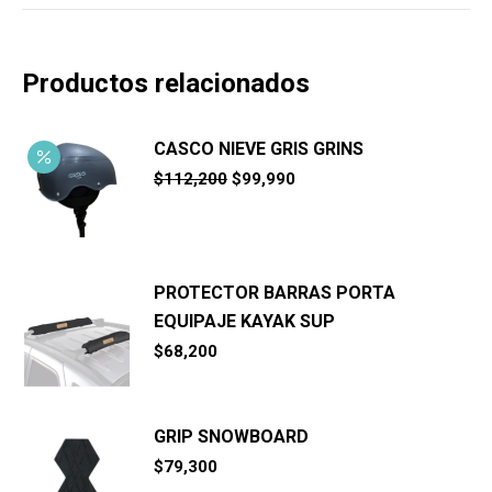
Productos relacionados
CASCO NIEVE GRIS GRINS
El
El
$
112,200
$
99,990
precio
precio
original
actual
era:
es:
$112,200.
$99,990.
PROTECTOR BARRAS PORTA
EQUIPAJE KAYAK SUP
$
68,200
GRIP SNOWBOARD
$
79,300