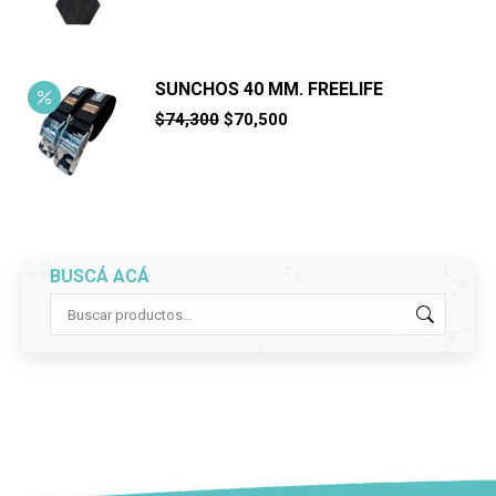
SUNCHOS 40 MM. FREELIFE
El
El
$
74,300
$
70,500
precio
precio
original
actual
era:
es:
$74,300.
$70,500.
BUSCÁ ACÁ