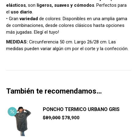
elásticos
, son
ligeros, suaves y cómodos
. Perfectos para
el
uso diario
.
• Gran
variedad
de colores: Disponibles en una amplia gama
de combinaciones, desde colores clásicos hasta opciones
más jugadas. Elegí el tuyo!
MEDIDAS:
Circunferencia 50 cm. Largo 26/28 cm. Las
medidas pueden variar algún cm por el corte y la confección.
También te recomendamos…
PONCHO TERMICO URBANO GRIS
El
El
$
89,000
$
78,900
precio
precio
original
actual
era:
es: