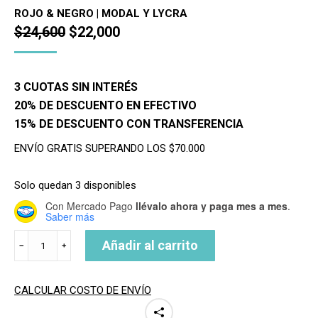
ROJO & NEGRO | MODAL Y LYCRA
El
El
$
24,600
$
22,000
precio
precio
original
actual
3 CUOTAS SIN INTERÉS
era:
es:
20% DE DESCUENTO EN EFECTIVO
$24,600.
$22,000.
15% DE DESCUENTO CON TRANSFERENCIA
ENVÍO GRATIS SUPERANDO LOS $70.000
Solo quedan 3 disponibles
Con Mercado Pago
llévalo ahora y paga mes a mes
.
Saber más
GORRO
Añadir al carrito
﹣
﹢
BEANIE
REVERSIBLE
cantidad
CALCULAR COSTO DE ENVÍO