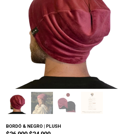
BORDÓ & NEGRO | PLUSH
El
El
$
26,900
$
24,900