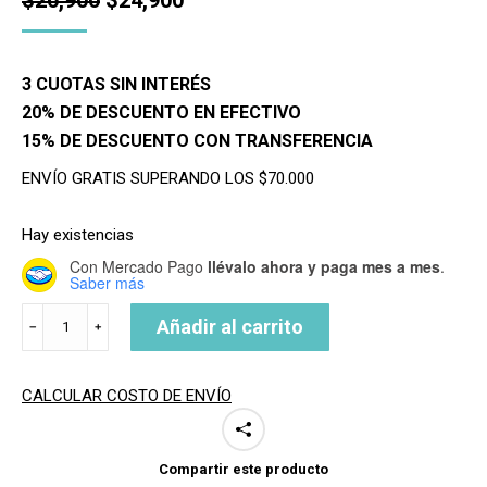
precio
precio
original
actual
3 CUOTAS SIN INTERÉS
era:
es:
20% DE DESCUENTO EN EFECTIVO
$26,900.
$24,900.
15% DE DESCUENTO CON TRANSFERENCIA
ENVÍO GRATIS SUPERANDO LOS $70.000
Hay existencias
Con Mercado Pago
llévalo ahora y paga mes a mes
.
Saber más
GORRO
Añadir al carrito
﹣
﹢
BEANIE
REVERSIBLE
PLUSH
CALCULAR COSTO DE ENVÍO
cantidad
Compartir este producto