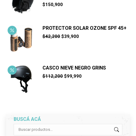
$
150,900
PROTECTOR SOLAR OZONE SPF 45+
El
El
$
42,200
$
39,900
precio
precio
original
actual
era:
es:
$42,200.
$39,900.
CASCO NIEVE NEGRO GRINS
El
El
$
112,200
$
99,990
precio
precio
original
actual
era:
es:
$112,200.
$99,990.
BUSCÁ ACÁ