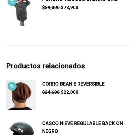
El
El
$
89,000
$
78,900
precio
precio
original
actual
era:
es:
$89,000.
$78,900.
Productos relacionados
GORRO BEANIE REVERSIBLE
El
El
$
24,600
$
22,000
precio
precio
original
actual
era:
es:
$24,600.
$22,000.
CASCO NIEVE REGULABLE BACK ON
NEGRO