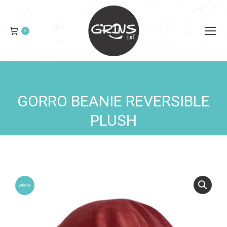
0
GORRO BEANIE REVERSIBLE
You are here:
PLUSH
¡Oferta!