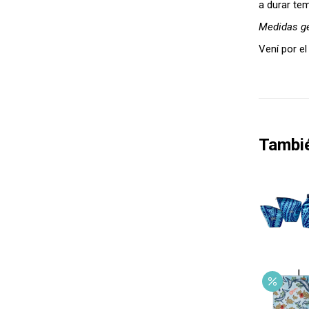
a durar te
Medidas ge
Vení por el
Tambi