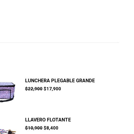
LUNCHERA PLEGABLE GRANDE
El
El
$
22,900
$
17,900
precio
precio
original
actual
era:
es:
$22,900.
$17,900.
LLAVERO FLOTANTE
El
El
$
10,900
$
8,400
precio
precio