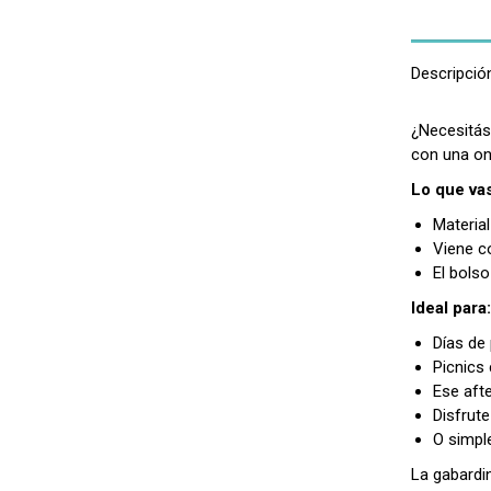
Descripció
¿Necesitás
con una on
Lo que vas
Materia
Viene co
El bolso
Ideal para:
Días de
Picnics 
Ese afte
Disfrute 
O simpl
La gabardi