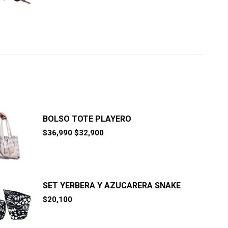
original
actual
era:
es:
$10,900.
$8,400.
BOLSO TOTE PLAYERO
El
El
$
36,990
$
32,900
precio
precio
original
actual
era:
es:
$36,990.
$32,900.
SET YERBERA Y AZUCARERA SNAKE
$
20,100