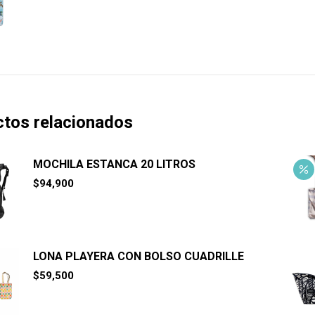
original
actual
era:
es:
$38,900.
$35,200.
tos relacionados
MOCHILA ESTANCA 20 LITROS
$
94,900
LONA PLAYERA CON BOLSO CUADRILLE
$
59,500