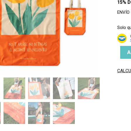
15% 
ENVÍO
Solo q
A
CALCU