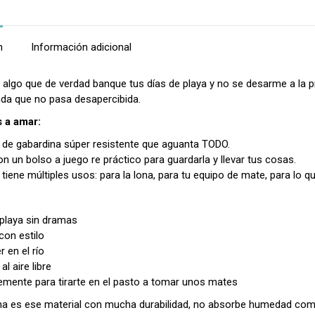
n
Información adicional
 algo que de verdad banque tus días de playa y no se desarme a la pr
da que no pasa desapercibida.
 a amar:
l de gabardina súper resistente que aguanta TODO.
n un bolso a juego re práctico para guardarla y llevar tus cosas.
 tiene múltiples usos: para la lona, para tu equipo de mate, para lo q
 playa sin dramas
con estilo
r en el río
al aire libre
emente para tirarte en el pasto a tomar unos mates
na es ese material con mucha durabilidad, no absorbe humedad como