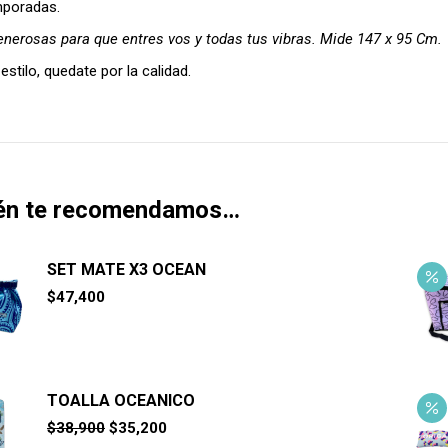
mporadas.
nerosas para que entres vos y todas tus vibras. Mide 147 x 95 Cm.
 estilo, quedate por la calidad.
én te recomendamos…
SET MATE X3 OCEAN
$
47,400
TOALLA OCEANICO
El
El
$
38,900
$
35,200
precio
precio