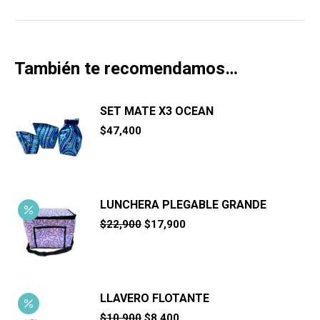
También te recomendamos…
SET MATE X3 OCEAN
$
47,400
LUNCHERA PLEGABLE GRANDE
El
El
$
22,900
$
17,900
precio
precio
original
actual
era:
es:
$22,900.
$17,900.
LLAVERO FLOTANTE
El
El
$
10,900
$
8,400