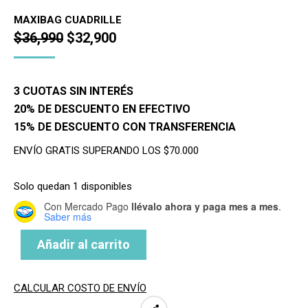
MAXIBAG CUADRILLE
El
El
$
36,990
$
32,900
precio
precio
original
actual
3 CUOTAS SIN INTERÉS
era:
es:
20% DE DESCUENTO EN EFECTIVO
$36,990.
$32,900.
15% DE DESCUENTO CON TRANSFERENCIA
ENVÍO GRATIS SUPERANDO LOS $70.000
Solo quedan 1 disponibles
Con Mercado Pago
llévalo ahora y paga mes a mes
.
Saber más
Añadir al carrito
CALCULAR COSTO DE ENVÍO