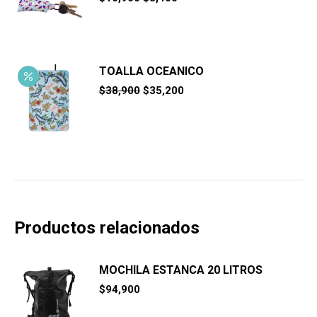
precio
precio
original
actual
era:
es:
$10,900.
$8,400.
TOALLA OCEANICO
El
El
$
38,900
$
35,200
precio
precio
original
actual
era:
es:
$38,900.
$35,200.
Productos relacionados
MOCHILA ESTANCA 20 LITROS
$
94,900