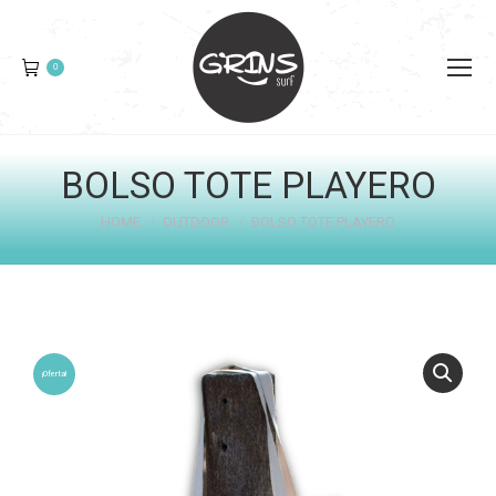
0
BOLSO TOTE PLAYERO
You are here:
HOME
OUTDOOR
BOLSO TOTE PLAYERO
¡Oferta!