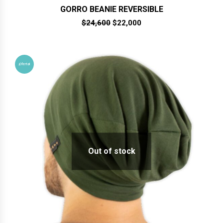
GORRO BEANIE REVERSIBLE
El
El
$
24,600
$
22,000
precio
precio
original
actual
era:
es:
$24,600.
$22,000.
¡Oferta!
Out of stock