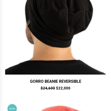
GORRO BEANIE REVERSIBLE
El
El
$
24,600
$
22,000
precio
precio
original
actual
era:
es:
$24,600.
$22,000.
¡Oferta!