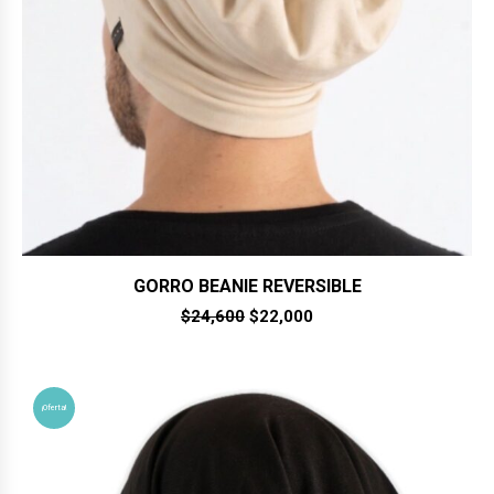
GORRO BEANIE REVERSIBLE
El
El
$
24,600
$
22,000
precio
precio
original
actual
era:
es:
$24,600.
$22,000.
¡Oferta!