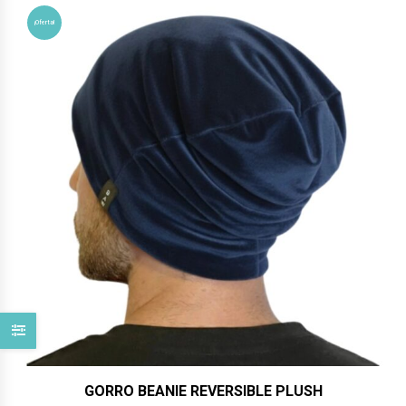
$26,900.
$24,900.
¡Oferta!
GORRO BEANIE REVERSIBLE PLUSH