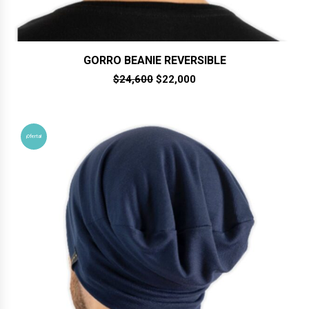
GORRO BEANIE REVERSIBLE
El
El
$
24,600
$
22,000
precio
precio
original
actual
era:
es:
$24,600.
$22,000.
¡Oferta!