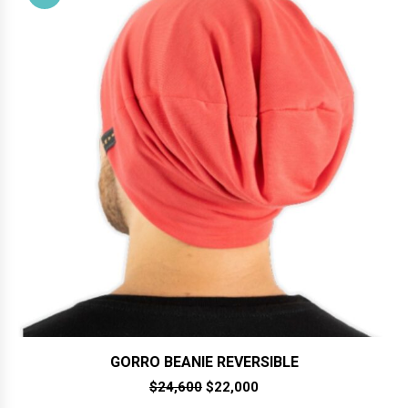
GORRO BEANIE REVERSIBLE
El
El
$
24,600
$
22,000
precio
precio