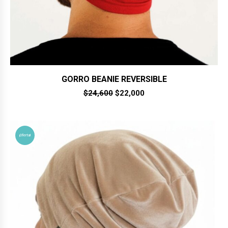
GORRO BEANIE REVERSIBLE
El
El
$
24,600
$
22,000
precio
precio
original
actual
era:
es:
$24,600.
$22,000.
¡Oferta!