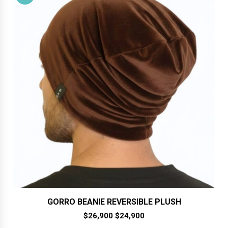
GORRO BEANIE REVERSIBLE PLUSH
El
El
$
26,900
$
24,900
precio
precio