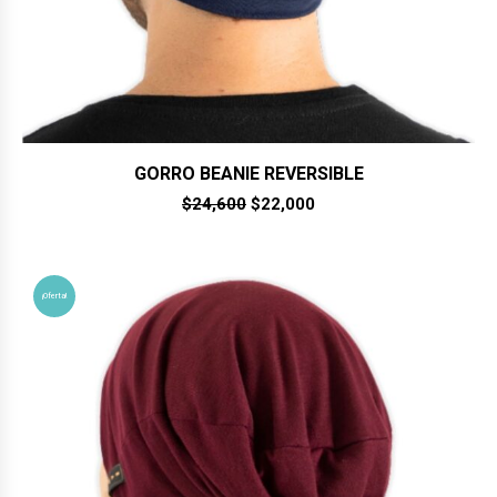
GORRO BEANIE REVERSIBLE
El
El
$
24,600
$
22,000
precio
precio
original
actual
era:
es:
$24,600.
$22,000.
¡Oferta!