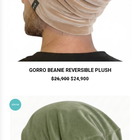
GORRO BEANIE REVERSIBLE PLUSH
El
El
$
26,900
$
24,900
precio
precio
original
actual
era:
es:
$26,900.
$24,900.
¡Oferta!