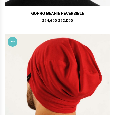
GORRO BEANIE REVERSIBLE
El
El
$
24,600
$
22,000
precio
precio
original
actual
era:
es:
$24,600.
$22,000.
¡Oferta!