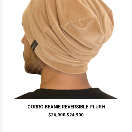
GORRO BEANIE REVERSIBLE PLUSH
El
El
$
26,900
$
24,900
precio
precio
original
actual
era:
es: