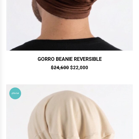
GORRO BEANIE REVERSIBLE
El
El
$
24,600
$
22,000
precio
precio
original
actual
era:
es:
$24,600.
$22,000.
¡Oferta!