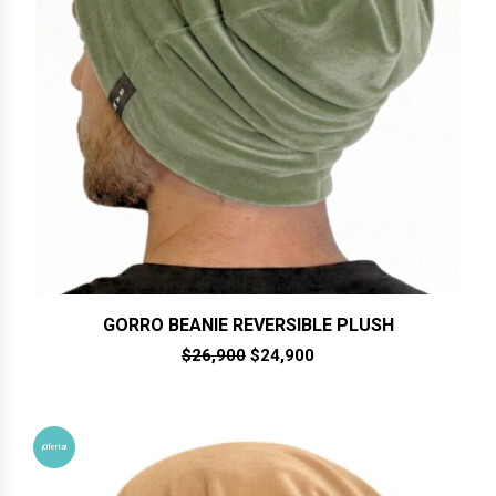
GORRO BEANIE REVERSIBLE PLUSH
El
El
$
26,900
$
24,900
precio
precio
original
actual
era:
es:
$26,900.
$24,900.
¡Oferta!