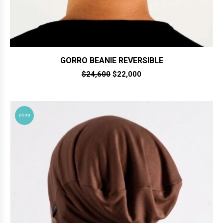
GORRO BEANIE REVERSIBLE
El
El
$
24,600
$
22,000
precio
precio
original
actual
era:
es:
$24,600.
$22,000.
¡Oferta!