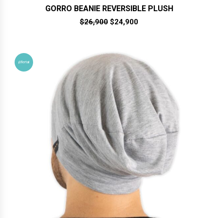
GORRO BEANIE REVERSIBLE PLUSH
El
El
$
26,900
$
24,900
precio
precio
original
actual
era:
es:
$26,900.
$24,900.
¡Oferta!