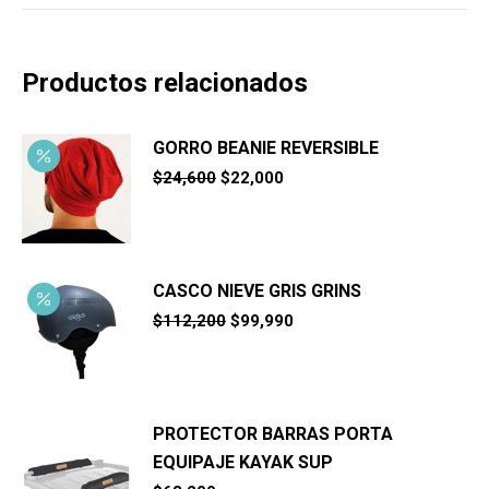
Productos relacionados
GORRO BEANIE REVERSIBLE
El
El
$
24,600
$
22,000
precio
precio
original
actual
era:
es:
$24,600.
$22,000.
CASCO NIEVE GRIS GRINS
El
El
$
112,200
$
99,990
precio
precio
original
actual
era:
es:
$112,200.
$99,990.
PROTECTOR BARRAS PORTA
EQUIPAJE KAYAK SUP