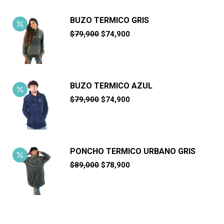
$89,900.
$74,900.
BUZO TERMICO GRIS
El
El
$
79,900
$
74,900
precio
precio
original
actual
era:
es:
$79,900.
$74,900.
BUZO TERMICO AZUL
El
El
$
79,900
$
74,900
precio
precio
original
actual
era:
es:
$79,900.
$74,900.
PONCHO TERMICO URBANO GRIS
El
El
$
89,000
$
78,900
precio
precio
original
actual
era:
es:
$89,000.
$78,900.