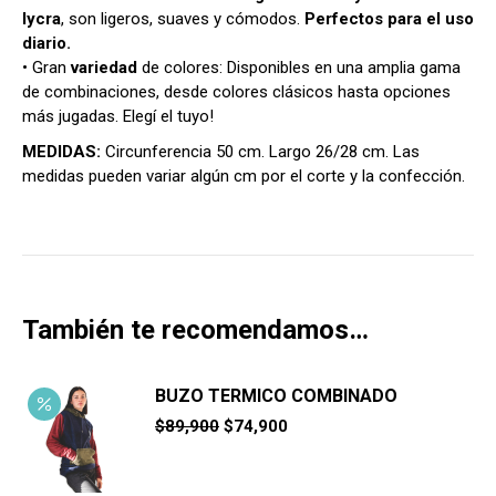
lycra
, son ligeros, suaves y cómodos.
Perfectos para el uso
diario.
• Gran
variedad
de colores: Disponibles en una amplia gama
de combinaciones, desde colores clásicos hasta opciones
más jugadas. Elegí el tuyo!
MEDIDAS:
Circunferencia 50 cm. Largo 26/28 cm. Las
medidas pueden variar algún cm por el corte y la confección.
También te recomendamos…
BUZO TERMICO COMBINADO
El
El
$
89,900
$
74,900
precio
precio
original
actual
era:
es: