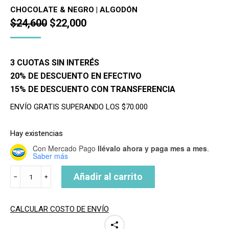
CHOCOLATE & NEGRO | ALGODÓN
El
El
$
24,600
$
22,000
precio
precio
original
actual
3 CUOTAS SIN INTERÉS
era:
es:
20% DE DESCUENTO EN EFECTIVO
$24,600.
$22,000.
15% DE DESCUENTO CON TRANSFERENCIA
ENVÍO GRATIS SUPERANDO LOS $70.000
Hay existencias
Con Mercado Pago
llévalo ahora y paga mes a mes
.
Saber más
GORRO
Añadir al carrito
﹣
﹢
BEANIE
REVERSIBLE
cantidad
CALCULAR COSTO DE ENVÍO