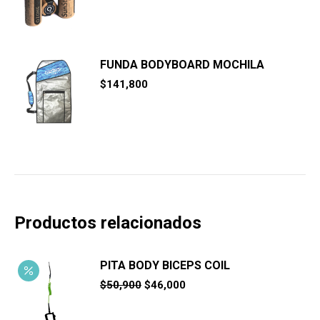
precio
precio
original
actual
era:
es:
$42,200.
$39,900.
FUNDA BODYBOARD MOCHILA
$
141,800
Productos relacionados
PITA BODY BICEPS COIL
El
El
$
50,900
$
46,000
precio
precio
original
actual