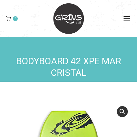
0
BODYBOARD 42 XPE MAR
You are here:
CRISTAL