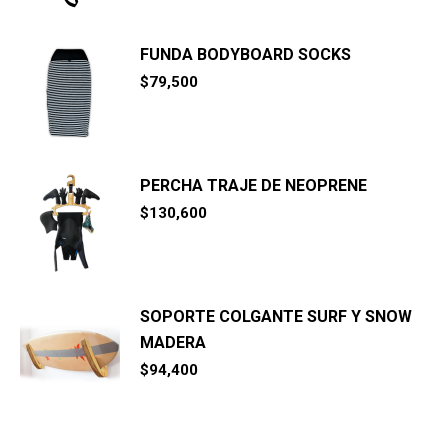
era:
es:
$50,900.
$46,000.
FUNDA BODYBOARD SOCKS
$
79,500
PERCHA TRAJE DE NEOPRENE
$
130,600
SOPORTE COLGANTE SURF Y SNOW
MADERA
$
94,400