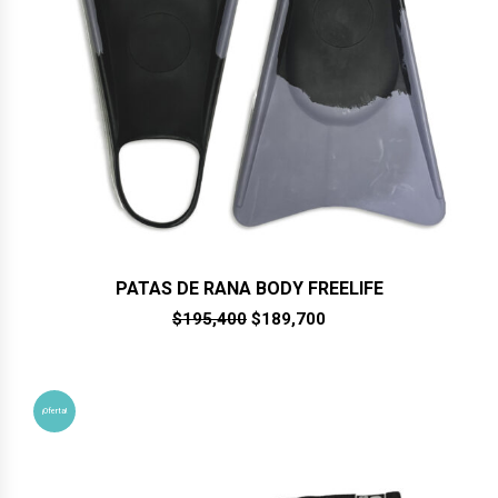
PATAS DE RANA BODY FREELIFE
El
El
$
195,400
$
189,700
precio
precio
original
actual
era:
es:
$195,400.
$189,700.
¡Oferta!