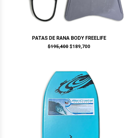
PATAS DE RANA BODY FREELIFE
El
El
$
195,400
$
189,700
precio
precio
original
actual
era:
es:
$195,400.
$189,700.