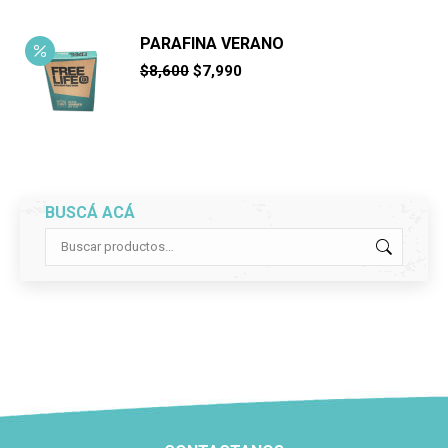
PARAFINA VERANO
El
El
$
8,600
$
7,990
precio
precio
original
actual
era:
es:
$8,600.
$7,990.
BUSCÁ ACÁ