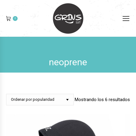
0
neoprene
Or
Mostrando los 6 resultados
po
pop