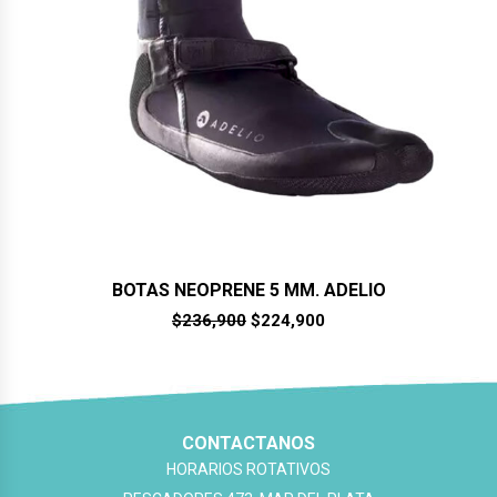
BOTAS NEOPRENE 5 MM. ADELIO
El
El
$
236,900
$
224,900
precio
precio
original
actual
era:
es:
$236,900.
$224,900.
CONTACTANOS
HORARIOS ROTATIVOS