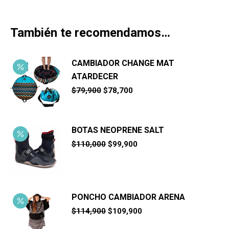
También te recomendamos…
CAMBIADOR CHANGE MAT
ATARDECER
El
El
$
79,900
$
78,700
precio
precio
original
actual
era:
es:
$79,900.
$78,700.
BOTAS NEOPRENE SALT
El
El
$
110,000
$
99,900
precio
precio
original
actual
era:
es:
$110,000.
$99,900.
PONCHO CAMBIADOR ARENA
El
El
$
114,900
$
109,900
precio
precio