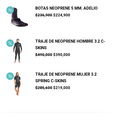
BOTAS NEOPRENE 5 MM. ADELIO
El
El
$
236,900
$
224,900
precio
precio
original
actual
era:
es:
$236,900.
$224,900.
TRAJE DE NEOPRENE HOMBRE 3.2 C-
SKINS
El
El
$
490,000
$
390,000
precio
precio
original
actual
era:
es:
$490,000.
$390,000.
TRAJE DE NEOPRENE MUJER 3.2
SPRING C-SKINS
El
El
$
285,600
$
219,000
precio
precio
original
actual
era:
es:
$285,600.
$219,000.