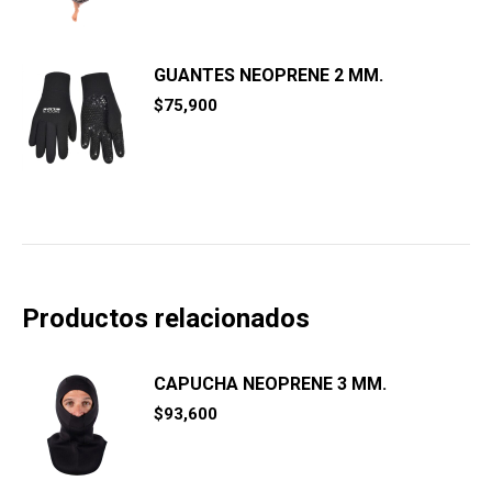
original
actual
era:
es:
$114,900.
$109,900.
GUANTES NEOPRENE 2 MM.
$
75,900
Productos relacionados
CAPUCHA NEOPRENE 3 MM.
$
93,600