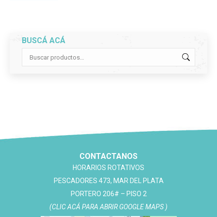
original
actual
era:
es:
$285,600.
$219,000.
BUSCÁ ACÁ
CONTACTANOS
HORARIOS ROTATIVOS
PESCADORES 473, MAR DEL PLATA
PORTERO 206# – PISO 2
(CLIC ACÁ PARA ABRIR GOOGLE MAPS )