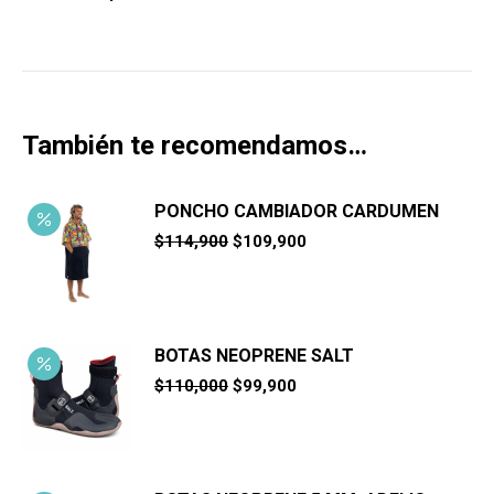
También te recomendamos…
PONCHO CAMBIADOR CARDUMEN
El
El
$
114,900
$
109,900
precio
precio
original
actual
era:
es:
$114,900.
$109,900.
BOTAS NEOPRENE SALT
El
El
$
110,000
$
99,900
precio
precio
original
actual
era:
es:
$110,000.
$99,900.