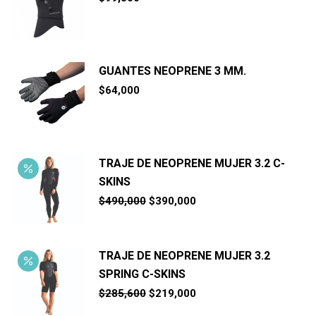
GUANTES NEOPRENE 3 MM.
$
64,000
TRAJE DE NEOPRENE MUJER 3.2 C-
SKINS
El
El
$
490,000
$
390,000
precio
precio
original
actual
era:
es:
$490,000.
$390,000.
TRAJE DE NEOPRENE MUJER 3.2
SPRING C-SKINS
El
El
$
285,600
$
219,000
precio
precio