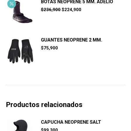
BOTAS NEOPRENE 5 MM. ADELIO
El
El
$
236,900
$
224,900
precio
precio
original
actual
era:
es:
$236,900.
$224,900.
GUANTES NEOPRENE 2 MM.
$
75,900
Productos relacionados
CAPUCHA NEOPRENE SALT
$
99,300