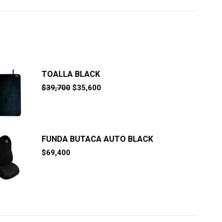
TOALLA BLACK
El
El
$
39,700
$
35,600
precio
precio
original
actual
era:
es:
$39,700.
$35,600.
FUNDA BUTACA AUTO BLACK
$
69,400