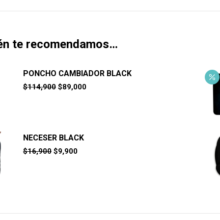
én te recomendamos…
PONCHO CAMBIADOR BLACK
El
El
$
114,900
$
89,000
precio
precio
original
actual
era:
es:
$114,900.
$89,000.
NECESER BLACK
El
El
$
16,900
$
9,900
precio
precio
original
actual
era:
es:
$16,900.
$9,900.