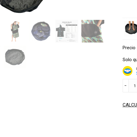
Precio 
Solo q
PONC
﹣
+
CHANG
MAT
CALCU
HULU
cantid