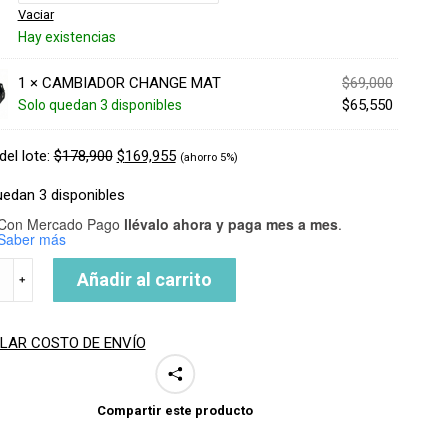
original
precio
Vaciar
era:
actual
Hay existencias
$109,900
es:
$104,405
El
1 ×
CAMBIADOR CHANGE MAT
$
69,000
precio
El
$
65,550
Solo quedan 3 disponibles
original
precio
era:
actual
del lote:
$
178,900
$
169,955
(ahorro 5%)
$69,000.
es:
$65,550.
uedan 3 disponibles
Con Mercado Pago
llévalo ahora y paga mes a mes
.
Saber más
HO
Añadir al carrito
﹢
E
LAR COSTO DE ENVÍO
ad
Compartir este producto