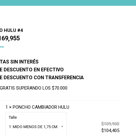
 HULU #4
169,955
TAS SIN INTERÉS
E DESCUENTO EN EFECTIVO
DE DESCUENTO CON TRANSFERENCIA
 GRATIS SUPERANDO LOS $70.000
1 ×
PONCHO CAMBIADOR HULU
Talle
El
$
109,900
precio
El
$
104,405