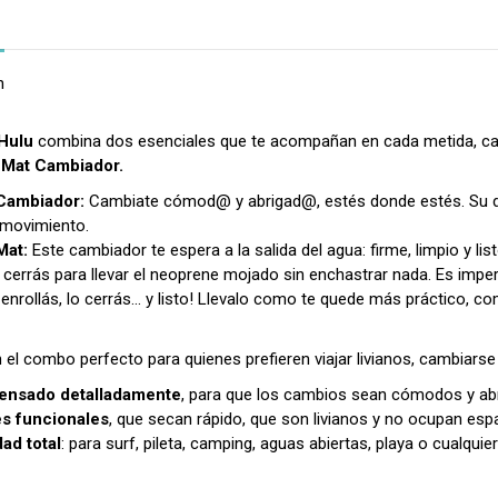
n
Hulu
combina dos esenciales que te acompañan en cada metida, cad
Mat Cambiador.
Cambiador:
Cambiate cómod@ y abrigad@, estés donde estés. Su dis
e movimiento.
Mat:
Este cambiador te espera a la salida del agua: firme, limpio y lis
cerrás para llevar el neoprene mojado sin enchastrar nada. Es imperm
 enrollás, lo cerrás… y listo! Llevalo como te quede más práctico
, co
 el combo perfecto para quienes prefieren viajar livianos, cambiarse
ensado detalladamente
, para que los cambios sean cómodos y ab
es funcionales
, que secan rápido, que son livianos y no ocupan esp
dad total
: para surf, pileta, camping, aguas abiertas, playa o cualquier p