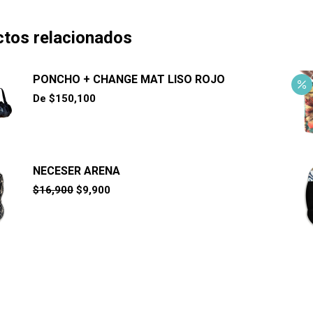
tos relacionados
PONCHO + CHANGE MAT LISO ROJO
De
$
150,100
NECESER ARENA
El
El
$
16,900
$
9,900
precio
precio
original
actual
era:
es:
$16,900.
$9,900.