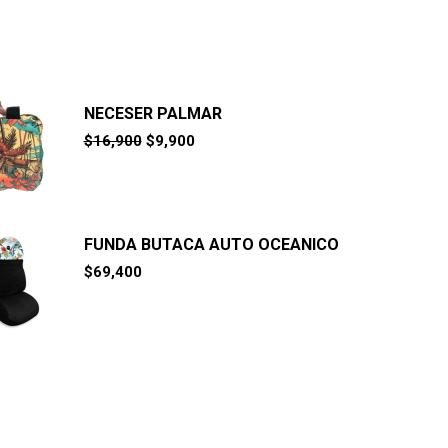
NECESER PALMAR
El
El
$
16,900
$
9,900
precio
precio
original
actual
era:
es:
$16,900.
$9,900.
FUNDA BUTACA AUTO OCEANICO
$
69,400