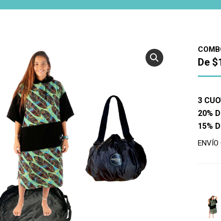
COMBO
De
$
3 CUO
20% D
15% 
ENVÍO