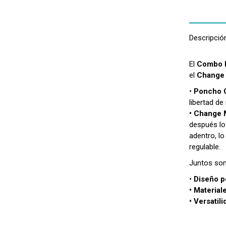
Descripció
El
Combo 
el
Change 
•
Poncho 
libertad d
• Change 
después lo 
adentro, lo
regulable.
Juntos son
•
Diseño p
• Material
• Versatili