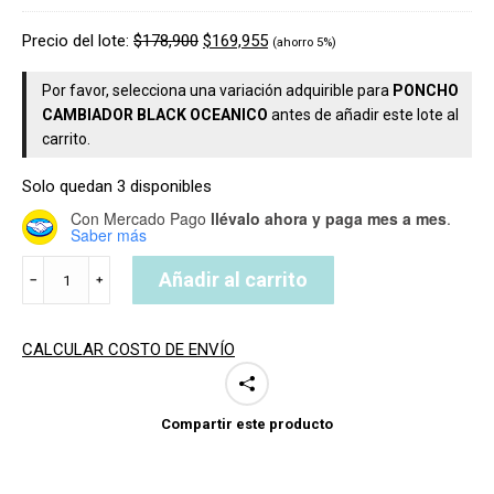
orig
pre
era:
act
Precio del lote:
$
178,900
$
169,955
(ahorro 5%)
$69
es:
$65
Por favor, selecciona una variación adquirible para
PONCHO
CAMBIADOR BLACK OCEANICO
antes de añadir este lote al
carrito.
Solo quedan 3 disponibles
Con Mercado Pago
llévalo ahora y paga mes a mes
.
Saber más
PONCHO
Añadir al carrito
﹣
﹢
+
CHANGE
MAT
CALCULAR COSTO DE ENVÍO
BLACK
OCEANICO
cantidad
Compartir este producto