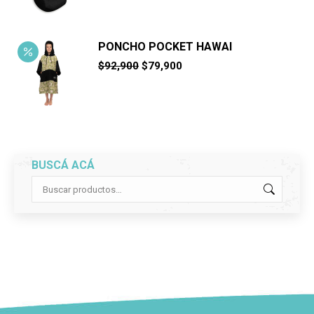
PONCHO POCKET HAWAI
El
El
$
92,900
$
79,900
precio
precio
original
actual
era:
es:
$92,900.
$79,900.
BUSCÁ ACÁ