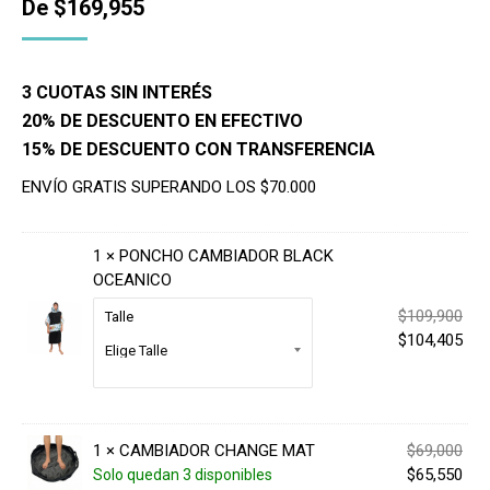
De
$
169,955
3 CUOTAS SIN INTERÉS
20% DE DESCUENTO EN EFECTIVO
15% DE DESCUENTO CON TRANSFERENCIA
ENVÍO GRATIS SUPERANDO LOS $70.000
1 ×
PONCHO CAMBIADOR BLACK
OCEANICO
El
$
109,900
Talle
pre
El
$
104,405
orig
pre
era:
act
$10
es:
$10
El
1 ×
CAMBIADOR CHANGE MAT
$
69,000
pre
El
$
65,550
Solo quedan 3 disponibles