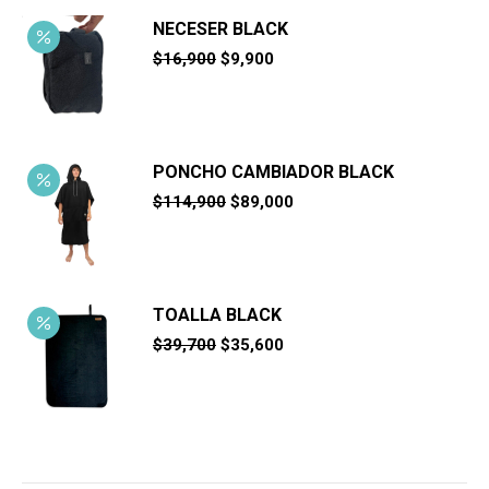
NECESER BLACK
El
El
$
16,900
$
9,900
precio
precio
original
actual
era:
es:
$16,900.
$9,900.
PONCHO CAMBIADOR BLACK
El
El
$
114,900
$
89,000
precio
precio
original
actual
era:
es:
$114,900.
$89,000.
TOALLA BLACK
El
El
$
39,700
$
35,600
precio
precio
original
actual
era:
es:
$39,700.
$35,600.