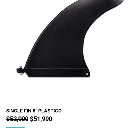
SINGLE FIN 8´ PLÁSTICO
El
El
$
52,900
$
51,990
precio
precio
original
actual