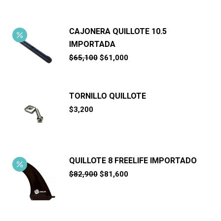
era:
es:
$8,600.
$7,990.
CAJONERA QUILLOTE 10.5
IMPORTADA
El
El
$
65,100
$
61,000
precio
precio
original
actual
era:
es:
$65,100.
$61,000.
TORNILLO QUILLOTE
$
3,200
QUILLOTE 8 FREELIFE IMPORTADO
El
El
$
82,900
$
81,600
precio
precio
original
actual
era:
es:
$82,900.
$81,600.