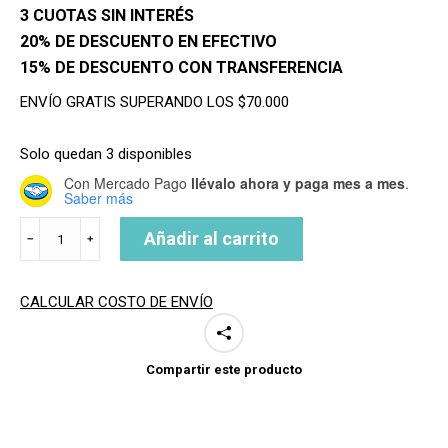
3 CUOTAS SIN INTERÉS
era:
es:
20% DE DESCUENTO EN EFECTIVO
$52,900.
$51,990.
15% DE DESCUENTO CON TRANSFERENCIA
ENVÍO GRATIS SUPERANDO LOS $70.000
Solo quedan 3 disponibles
Con Mercado Pago
llévalo ahora y paga mes a mes
.
Saber más
QUILLOTE
Añadir al carrito
﹣
﹢
8
SUP
LONGBOARD
CALCULAR COSTO DE ENVÍO
cantidad
Compartir este producto