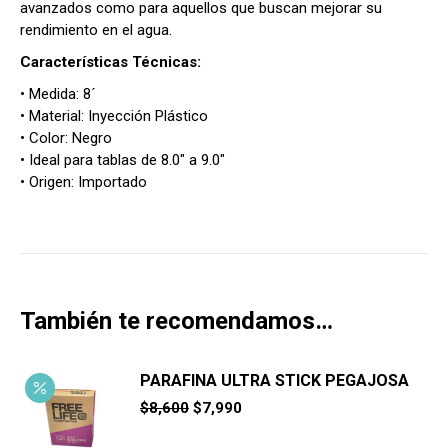
avanzados como para aquellos que buscan mejorar su
rendimiento en el agua.
Características Técnicas:
• Medida: 8´
• Material: Inyección Plástico
• Color: Negro
• Ideal para tablas de 8.0″ a 9.0″
• Origen: Importado
También te recomendamos…
PARAFINA ULTRA STICK PEGAJOSA
El
El
$
8,600
$
7,990
precio
precio
original
actual