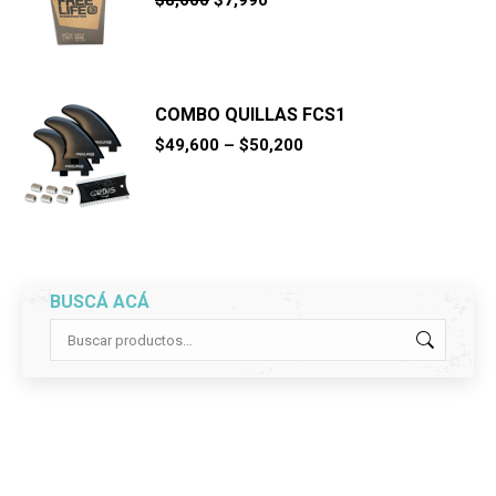
$
8,600
$
7,990
precio
precio
original
actual
era:
es:
$8,600.
$7,990.
COMBO QUILLAS FCS1
$
49,600
–
$
50,200
BUSCÁ ACÁ