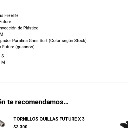
las Freelife
Future
 Inyección de Plástico
 M
spador Parafina Grins Surf (Color según Stock)
os Future (gusanos)
 S
E M
én te recomendamos…
TORNILLOS QUILLAS FUTURE X 3
$
3,300