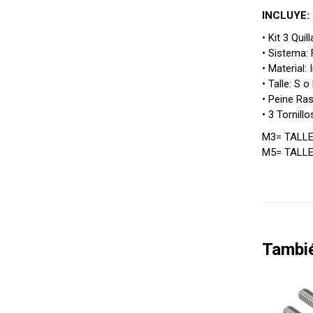
INCLUYE:
• Kit 3 Quil
• Sistema: 
• Material:
• Talle: S o
• Peine Ra
• 3 Tornill
M3= TALLE
M5= TALL
Tambi