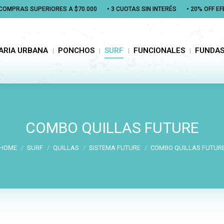
N COMPRAS SUPERIORES A $70.000
N COMPRAS SUPERIORES A $70.000
• 3 CUOTAS SIN INTERÉS
• 3 CUOTAS SIN INTERÉS
• 20% OFF E
• 20% OFF E
RIA URBANA
PONCHOS
SURF
FUNCIONALES
FUNDAS
ARIA URBANA
PONCHOS
SURF
FUNCIONALES
FUNDA
COMBO QUILLAS FUTURE
You are here:
HOME
SURF
QUILLAS
SISTEMA FUTURE
COMBO QUILLAS FUTUR