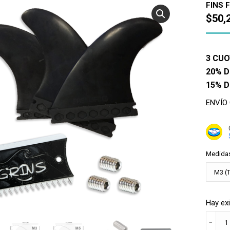
FINS 
$
50,
3 CUO
20% D
15% 
ENVÍO
Medida
Hay ex
COMB
﹣
QUILL