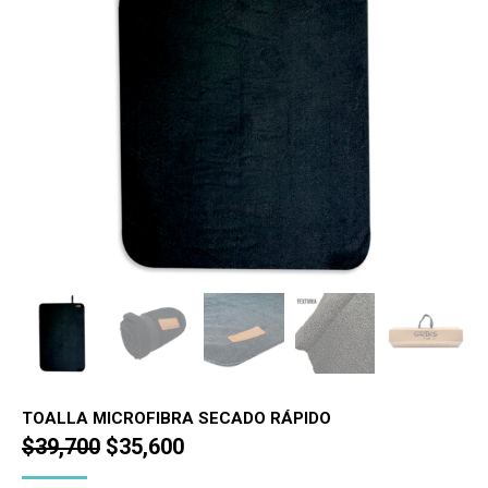
TOALLA MICROFIBRA SECADO RÁPIDO
El
El
$
39,700
$
35,600
precio
precio