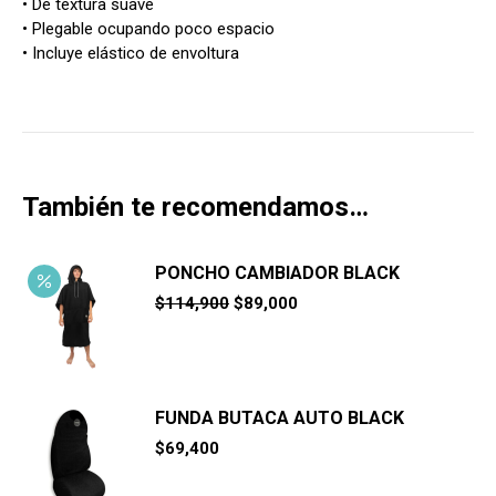
• De textura suave
• Plegable ocupando poco espacio
• Incluye elástico de envoltura
También te recomendamos…
PONCHO CAMBIADOR BLACK
El
El
$
114,900
$
89,000
precio
precio
original
actual
era:
es:
$114,900.
$89,000.
FUNDA BUTACA AUTO BLACK
$
69,400