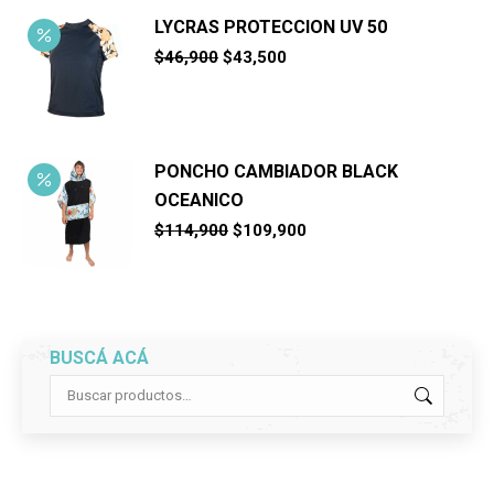
LYCRAS PROTECCION UV 50
El
El
$
46,900
$
43,500
precio
precio
original
actual
era:
es:
$46,900.
$43,500.
PONCHO CAMBIADOR BLACK
OCEANICO
El
El
$
114,900
$
109,900
precio
precio
original
actual
era:
es:
$114,900.
$109,900.
BUSCÁ ACÁ