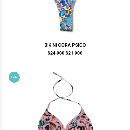
BIKINI CORA PSICO
El
El
$
24,900
$
21,900
precio
precio
original
actual
era:
es:
$24,900.
$21,900.
¡Oferta!