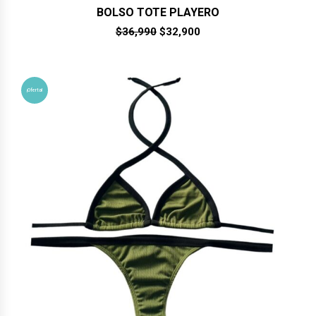
BOLSO TOTE PLAYERO
El
El
$
36,990
$
32,900
precio
precio
original
actual
era:
es:
$36,990.
$32,900.
¡Oferta!