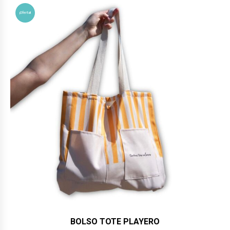
$36,990.
$32,900.
¡Oferta!
BOLSO TOTE PLAYERO