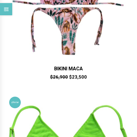
BIKINI MACA
El
El
$
26,900
$
23,500
precio
precio
original
actual
era:
es:
$26,900.
$23,500.
¡Oferta!