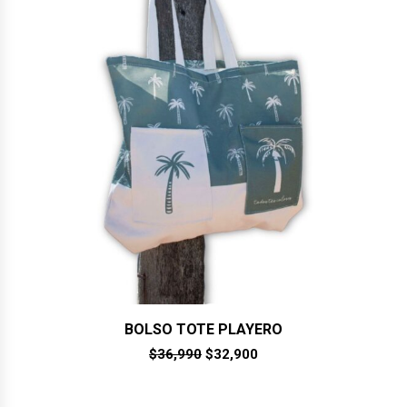
BOLSO TOTE PLAYERO
El
El
$
36,990
$
32,900
precio
precio
original
actual
era:
es: