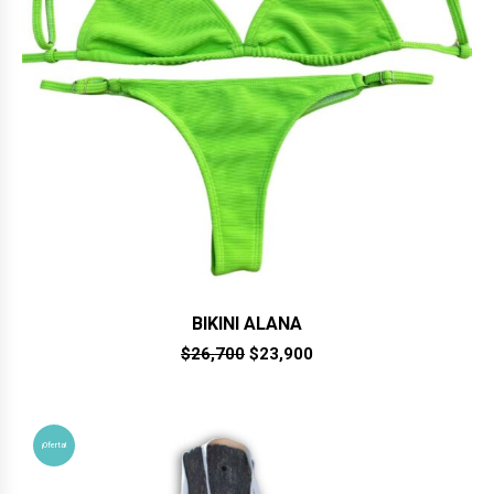
BIKINI ALANA
El
El
$
26,700
$
23,900
precio
precio
original
actual
era:
es:
$26,700.
$23,900.
¡Oferta!