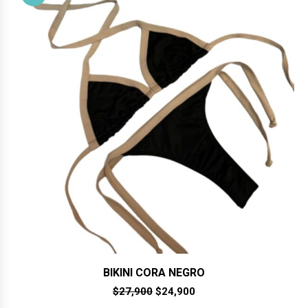
BIKINI CORA NEGRO
El
El
$
27,900
$
24,900
precio
precio