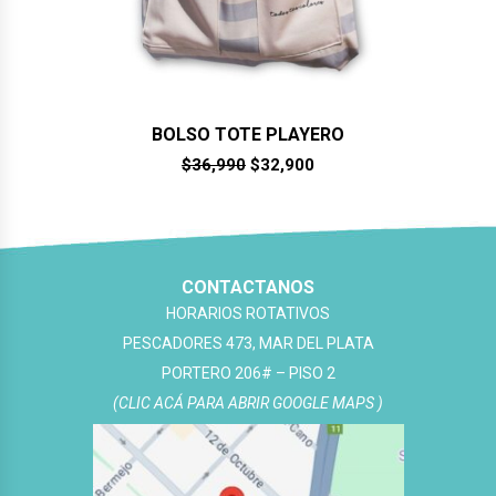
BOLSO TOTE PLAYERO
El
El
$
36,990
$
32,900
precio
precio
original
actual
era:
es:
$36,990.
$32,900.
CONTACTANOS
HORARIOS ROTATIVOS
PESCADORES 473, MAR DEL PLATA
PORTERO 206# – PISO 2
(CLIC ACÁ PARA ABRIR GOOGLE MAPS )