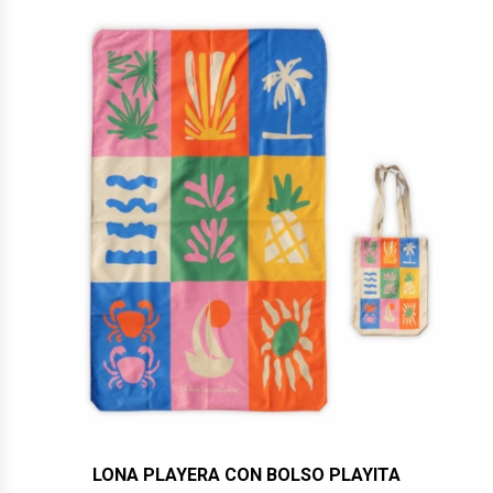
LONA PLAYERA CON BOLSO PLAYITA