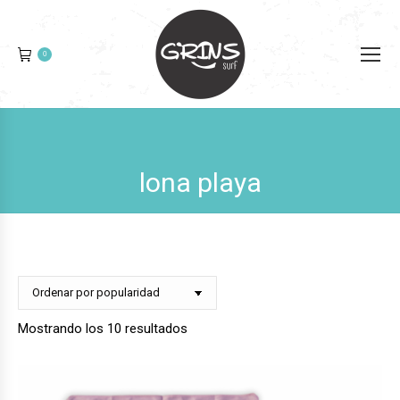
0
lona playa
Ordenado
Mostrando los 10 resultados
por
popularidad