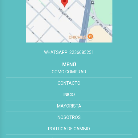
WHATSAPP: 2236685251
MENÚ
COMO COMPRAR
CONTACTO
INICIO
MAYORISTA
NOSOTROS
POLITICA DE CAMBIO