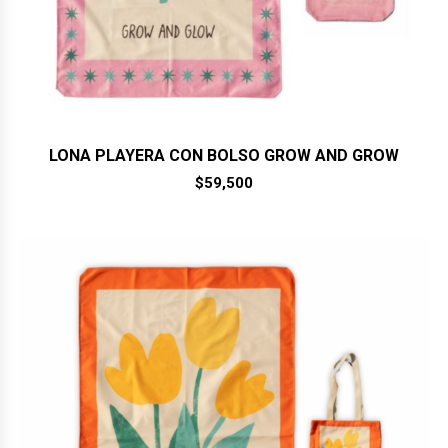
LONA PLAYERA CON BOLSO GROW AND GROW
$
59,500