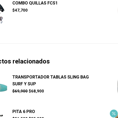
COMBO QUILLAS FCS1
$
47,700
tos relacionados
TRANSPORTADOR TABLAS SLING BAG
SURF Y SUP
El
El
$
69,900
$
68,900
precio
precio
original
actual
era:
es:
$69,900.
$68,900.
PITA 6 PRO