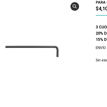
PARA 
$
4,1
3 CUO
20% D
15% 
ENVÍO
Sin exi