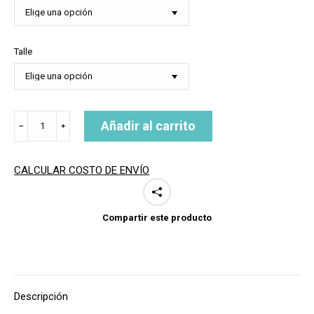
Talle
REMERA
Añadir al carrito
﹣
﹢
ENTRE
PICOS
-
CALCULAR COSTO DE ENVÍO
LA
CIMA
ES
Compartir este producto
INTERNA
(BÁSICA)
cantidad
Descripción