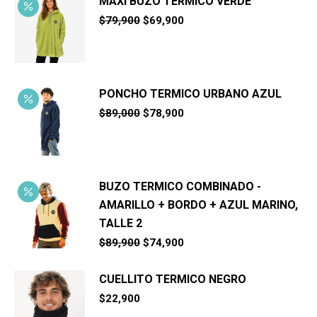
MAXI BUZO TERMICO VERDE
El
El
$
79,900
$
69,900
precio
precio
original
actual
era:
es:
$79,900.
$69,900.
PONCHO TERMICO URBANO AZUL
El
El
$
89,000
$
78,900
precio
precio
original
actual
era:
es:
$89,000.
$78,900.
BUZO TERMICO COMBINADO -
AMARILLO + BORDO + AZUL MARINO,
TALLE 2
El
El
$
89,900
$
74,900
precio
precio
original
actual
CUELLITO TERMICO NEGRO
era:
es:
$89,900.
$74,900.
$
22,900