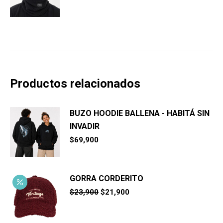
Productos relacionados
BUZO HOODIE BALLENA - HABITÁ SIN
INVADIR
$
69,900
GORRA CORDERITO
El
El
$
23,900
$
21,900
precio
precio
original
actual
era:
es: