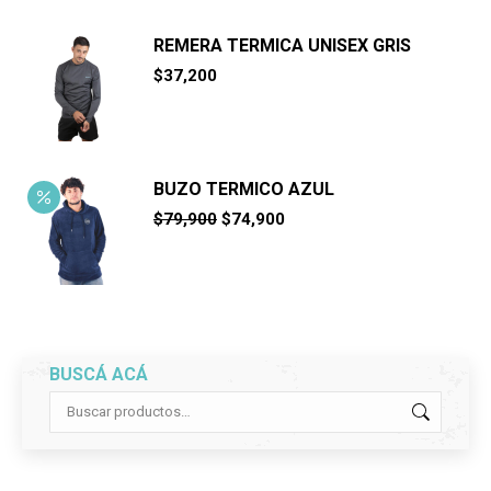
$23,900.
$21,900.
REMERA TERMICA UNISEX GRIS
$
37,200
BUZO TERMICO AZUL
El
El
$
79,900
$
74,900
precio
precio
original
actual
era:
es:
$79,900.
$74,900.
BUSCÁ ACÁ