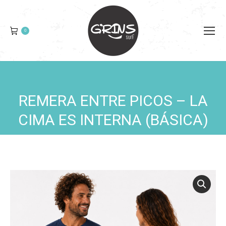
0
REMERA ENTRE PICOS – LA
You are here:
CIMA ES INTERNA (BÁSICA)