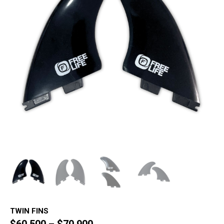
TWIN FINS
$
60,500
–
$
70,900