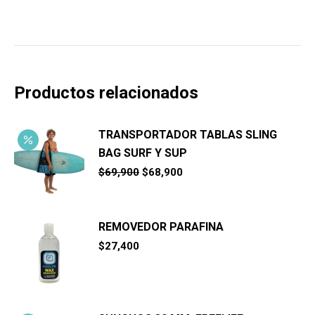
Productos relacionados
TRANSPORTADOR TABLAS SLING
BAG SURF Y SUP
El
El
$
69,900
$
68,900
precio
precio
original
actual
era:
es:
$69,900.
$68,900.
REMOVEDOR PARAFINA
$
27,400