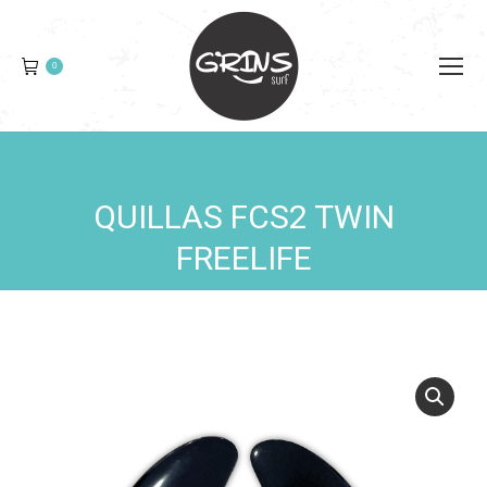
0
QUILLAS FCS2 TWIN
You are here:
FREELIFE