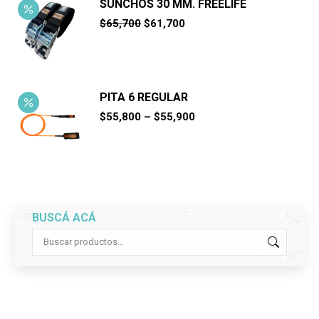
SUNCHOS 30 MM. FREELIFE
El
El
$
65,700
$
61,700
precio
precio
original
actual
era:
es:
$65,700.
$61,700.
PITA 6 REGULAR
$
55,800
–
$
55,900
BUSCÁ ACÁ