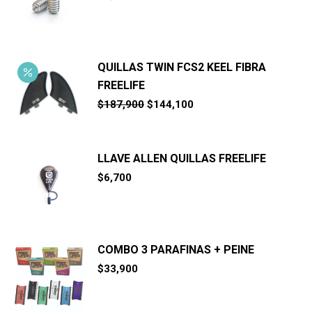
QUILLAS TWIN FCS2 KEEL FIBRA
FREELIFE
El
El
$
187,900
$
144,100
precio
precio
original
actual
era:
es:
$187,900.
$144,100.
LLAVE ALLEN QUILLAS FREELIFE
$
6,700
COMBO 3 PARAFINAS + PEINE
$
33,900