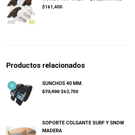
$
161,400
Productos relacionados
SUNCHOS 40 MM.
El
El
$
73,900
$
63,700
precio
precio
original
actual
era:
es:
$73,900.
$63,700.
SOPORTE COLGANTE SURF Y SNOW
MADERA