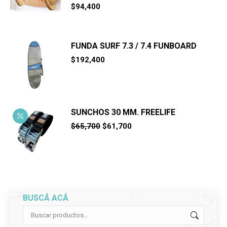
$
94,400
FUNDA SURF 7.3 / 7.4 FUNBOARD
$
192,400
SUNCHOS 30 MM. FREELIFE
El
El
$
65,700
$
61,700
precio
precio
original
actual
era:
es:
$65,700.
$61,700.
BUSCÁ ACÁ