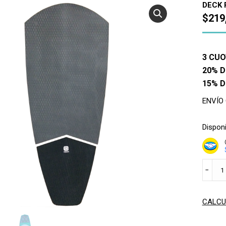
DECK 
$
219
3 CUO
20% D
15% 
ENVÍO
Disponi
GRIP
﹣
SUP
FREELI
3M
CALCU
cantid