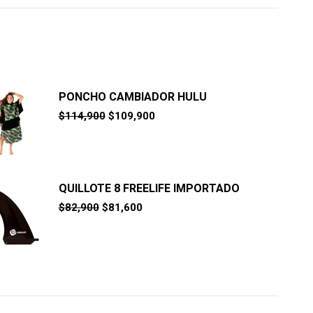
PONCHO CAMBIADOR HULU
El
El
$
114,900
$
109,900
precio
precio
original
actual
era:
es:
$114,900.
$109,900.
QUILLOTE 8 FREELIFE IMPORTADO
El
El
$
82,900
$
81,600
precio
precio
original
actual
era:
es:
$82,900.
$81,600.