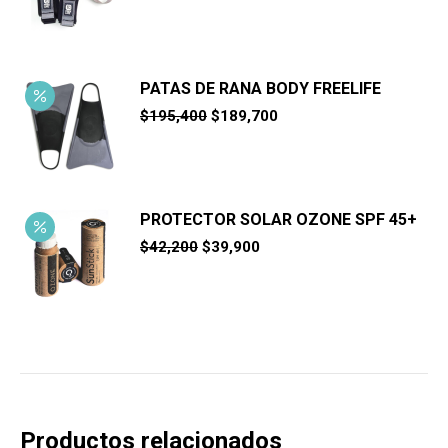
PATAS DE RANA BODY FREELIFE
El
El
$
195,400
$
189,700
precio
precio
original
actual
era:
es:
$195,400.
$189,700.
PROTECTOR SOLAR OZONE SPF 45+
El
El
$
42,200
$
39,900
precio
precio
original
actual
era:
es:
$42,200.
$39,900.
Productos relacionados