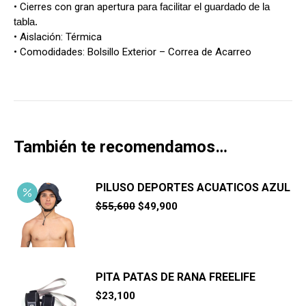
• Cierres con gran apertura
para facilitar el guardado de la
tabla.
• Aislación: Térmica
• Comodidades: Bolsillo Exterior – Correa de Acarreo
También te recomendamos…
PILUSO DEPORTES ACUATICOS AZUL
El
El
$
55,600
$
49,900
precio
precio
original
actual
era:
es:
$55,600.
$49,900.
PITA PATAS DE RANA FREELIFE
$
23,100