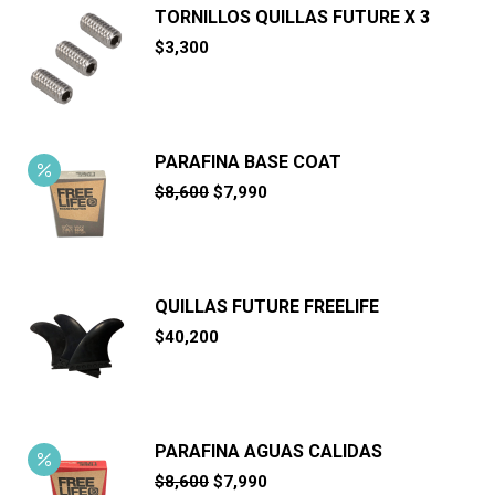
TORNILLOS QUILLAS FUTURE X 3
$
3,300
PARAFINA BASE COAT
El
El
$
8,600
$
7,990
precio
precio
original
actual
era:
es:
$8,600.
$7,990.
QUILLAS FUTURE FREELIFE
$
40,200
PARAFINA AGUAS CALIDAS
El
El
$
8,600
$
7,990