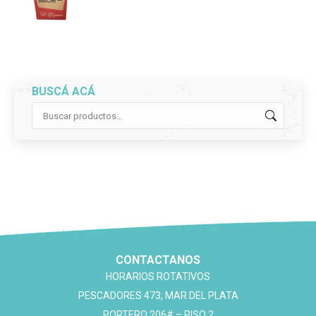
precio
precio
original
actual
era:
es:
$8,600.
$7,990.
BUSCÁ ACÁ
CONTACTANOS
HORARIOS ROTATIVOS
PESCADORES 473, MAR DEL PLATA
PORTERO 206# – PISO 2