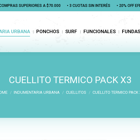
N COMPRAS SUPERIORES A $70.000
N COMPRAS SUPERIORES A $70.000
• 3 CUOTAS SIN INTERÉS
• 3 CUOTAS SIN INTERÉS
• 20% OFF E
• 20% OFF E
RIA URBANA
PONCHOS
SURF
FUNCIONALES
FUNDAS
ARIA URBANA
PONCHOS
SURF
FUNCIONALES
FUNDA
CUELLITO TERMICO PACK X3
You are here:
OME
INDUMENTARIA URBANA
CUELLITOS
CUELLITO TERMICO PACK 