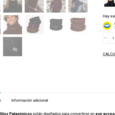
Hay ex
CUELL
﹣
TERMI
PACK
X3
CALCU
cantid
n
Información adicional
litos Patagónicos
están diseñados para convertirse en
ese acces