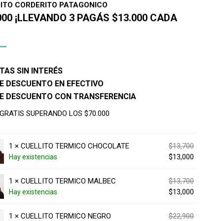
ITO CORDERITO PATAGONICO
000 ¡LLEVANDO 3 PAGÁS $13.000 CADA
TAS SIN INTERÉS
E DESCUENTO EN EFECTIVO
DE DESCUENTO CON TRANSFERENCIA
 GRATIS SUPERANDO LOS $70.000
El
1 ×
CUELLITO TERMICO CHOCOLATE
$
13,700
precio
El
$
13,000
Hay existencias
original
precio
era:
actual
El
1 ×
CUELLITO TERMICO MALBEC
$
13,700
$13,700.
es:
precio
El
$
13,000
Hay existencias
$13,000.
original
precio
era:
actual
El
1 ×
CUELLITO TERMICO NEGRO
$
22,900