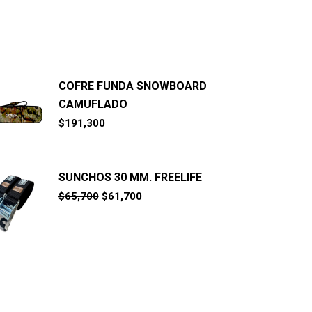
COFRE FUNDA SNOWBOARD
CAMUFLADO
$
191,300
SUNCHOS 30 MM. FREELIFE
El
El
$
65,700
$
61,700
precio
precio
original
actual
era:
es:
$65,700.
$61,700.