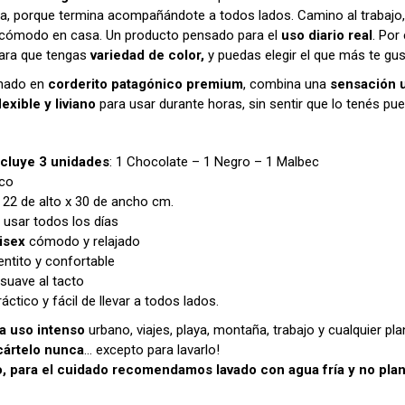
a, porque termina acompañándote a todos lados. Camino al trabajo,
 cómodo en casa. Un producto pensado para el
uso diario real
. Po
ara que tengas
variedad de color,
y puedas elegir el que más te gus
nado en
corderito patagónico premium
, combina una
sensación u
exible y liviano
para usar durante horas, sin sentir que lo tenés pue
ncluye 3 unidades
: 1 Chocolate – 1 Negro – 1 Malbec
co
: 22 de alto x 30 de ancho cm.
a usar todos los días
isex
cómodo y relajado
entito y confortable
a suave al tacto
ráctico y fácil de llevar a todos lados.
ra uso intenso
urbano, viajes, playa, montaña, trabajo y cualquier pla
cártelo nunca
… excepto para lavarlo!
o, para el cuidado recomendamos lavado con agua fría y no plan