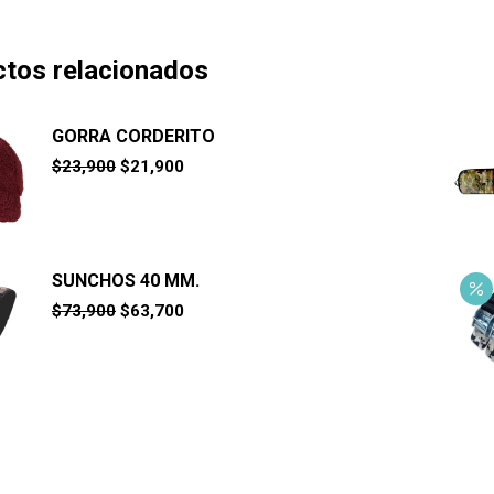
tos relacionados
GORRA CORDERITO
El
El
$
23,900
$
21,900
precio
precio
original
actual
era:
es:
$23,900.
$21,900.
SUNCHOS 40 MM.
El
El
$
73,900
$
63,700
precio
precio
original
actual
era:
es:
$73,900.
$63,700.