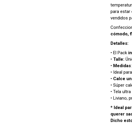
temperatur
para estar
vendidos p
Confeccio
cómodo, fl
Detalles:
• El Pack
i
•
Talle:
Úni
•
Medidas
• Ideal par
•
Calce un
• Súper cal
• Tela ultr
• Liviano, p
* Ideal pa
querer sa
Dicho est