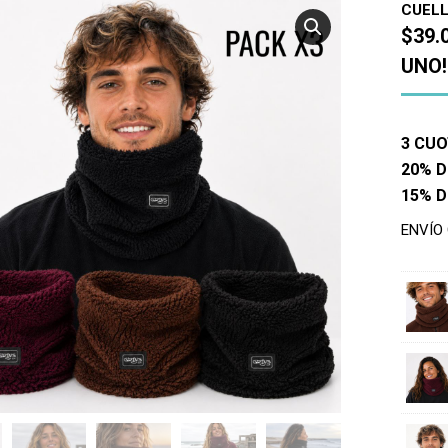
CUELL
$39.
UNO!
3 CUO
20% D
15% 
ENVÍO