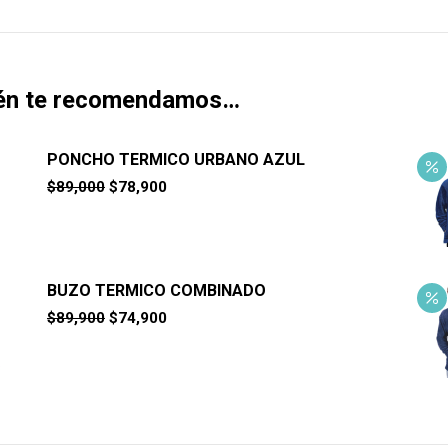
én te recomendamos…
PONCHO TERMICO URBANO AZUL
El
El
$
89,000
$
78,900
precio
precio
original
actual
era:
es:
$89,000.
$78,900.
BUZO TERMICO COMBINADO
El
El
$
89,900
$
74,900
precio
precio
original
actual
era:
es:
$89,900.
$74,900.