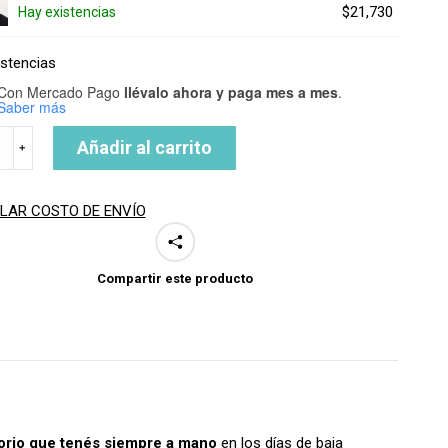
$13,700.
es:
precio
El
$
21,730
Hay existencias
$13,000.
original
precio
era:
actual
istencias
$22,900.
es:
Con Mercado Pago
llévalo ahora y paga mes a mes
.
$21,730.
Saber más
ITO
Añadir al carrito
﹢
CO
LAR COSTO DE ENVÍO
ad
Compartir este producto
orio que tenés siempre a mano
en los días de baja