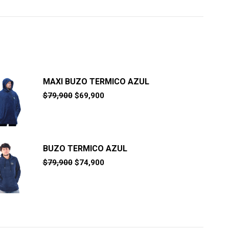
MAXI BUZO TERMICO AZUL
El
El
$
79,900
$
69,900
precio
precio
original
actual
era:
es:
$79,900.
$69,900.
BUZO TERMICO AZUL
El
El
$
79,900
$
74,900
precio
precio
original
actual
era:
es:
$79,900.
$74,900.