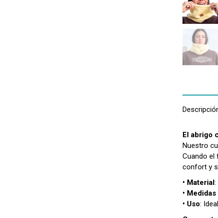
Descripció
El abrigo 
Nuestro cue
Cuando el f
confort y 
• Material
:
• Medidas
• Uso
: Idea