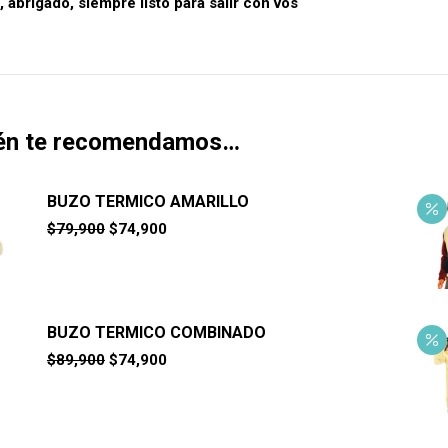
abrigado, siempre listo para salir con vos
én te recomendamos…
BUZO TERMICO AMARILLO
El
El
$
79,900
$
74,900
precio
precio
original
actual
era:
es:
$79,900.
$74,900.
BUZO TERMICO COMBINADO
El
El
$
89,900
$
74,900
precio
precio
original
actual
era:
es:
$89,900.
$74,900.