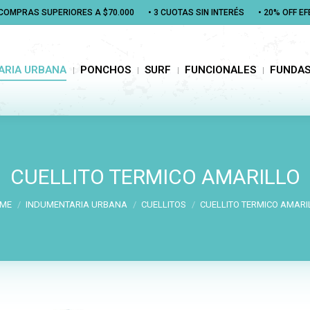
N COMPRAS SUPERIORES A $70.000
N COMPRAS SUPERIORES A $70.000
• 3 CUOTAS SIN INTERÉS
• 3 CUOTAS SIN INTERÉS
• 20% OFF E
• 20% OFF E
RIA URBANA
PONCHOS
SURF
FUNCIONALES
FUNDAS
ARIA URBANA
PONCHOS
SURF
FUNCIONALES
FUNDA
CUELLITO TERMICO AMARILLO
You are here:
ME
INDUMENTARIA URBANA
CUELLITOS
CUELLITO TERMICO AMARI