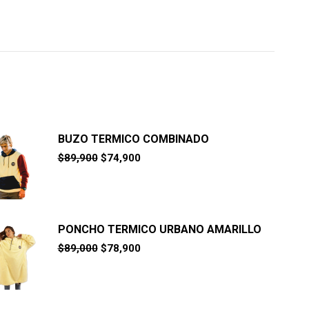
BUZO TERMICO COMBINADO
El
El
$
89,900
$
74,900
precio
precio
original
actual
era:
es:
$89,900.
$74,900.
PONCHO TERMICO URBANO AMARILLO
El
El
$
89,000
$
78,900
precio
precio
original
actual
era:
es:
$89,000.
$78,900.