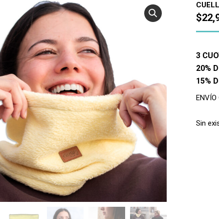
CUELL
$
22,
3 CUO
20% D
15% 
ENVÍO
Sin exi