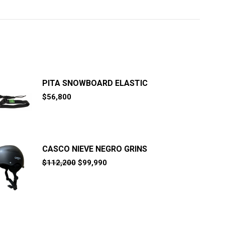
PITA SNOWBOARD ELASTIC
$
56,800
CASCO NIEVE NEGRO GRINS
El
El
$
112,200
$
99,990
precio
precio
original
actual
era:
es:
$112,200.
$99,990.