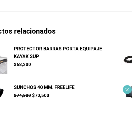
tos relacionados
PROTECTOR BARRAS PORTA EQUIPAJE
KAYAK SUP
$
68,200
SUNCHOS 40 MM. FREELIFE
El
El
$
74,300
$
70,500
precio
precio
original
actual
era:
es:
$74,300.
$70,500.