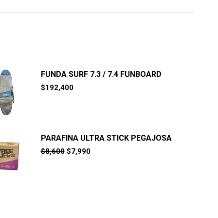
FUNDA SURF 7.3 / 7.4 FUNBOARD
$
192,400
PARAFINA ULTRA STICK PEGAJOSA
El
El
$
8,600
$
7,990
precio
precio
original
actual
era:
es:
$8,600.
$7,990.