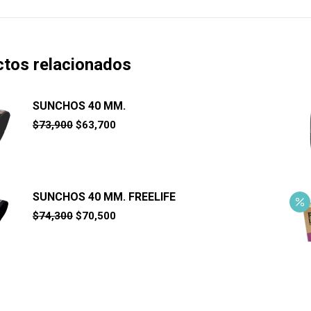
tos relacionados
SUNCHOS 40 MM.
El
El
$
73,900
$
63,700
precio
precio
original
actual
era:
es:
$73,900.
$63,700.
SUNCHOS 40 MM. FREELIFE
El
El
$
74,300
$
70,500
precio
precio
original
actual
era:
es:
$74,300.
$70,500.