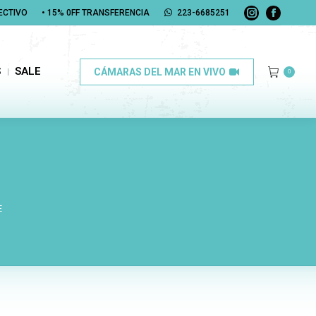
FECTIVO
FECTIVO
• 15% 0FF TRANSFERENCIA
• 15% 0FF TRANSFERENCIA
223-6685251
223-6685251
Instagram
Instagram
Faceboo
Faceboo
page
page
page
page
opens
opens
opens
opens
in
in
in
in
SALE
CÁMARAS DEL MAR EN VIVO
0
S
SALE
CÁMARAS DEL MAR EN VIVO
0
new
new
new
new
window
window
window
window
E