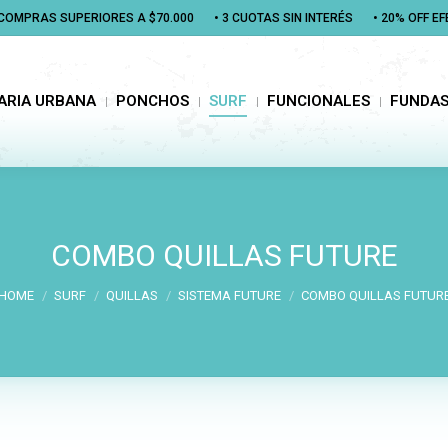
N COMPRAS SUPERIORES A $70.000
N COMPRAS SUPERIORES A $70.000
• 3 CUOTAS SIN INTERÉS
• 3 CUOTAS SIN INTERÉS
• 20% OFF E
• 20% OFF E
RIA URBANA
PONCHOS
SURF
FUNCIONALES
FUNDAS
ARIA URBANA
PONCHOS
SURF
FUNCIONALES
FUNDA
COMBO QUILLAS FUTURE
You are here:
HOME
SURF
QUILLAS
SISTEMA FUTURE
COMBO QUILLAS FUTUR