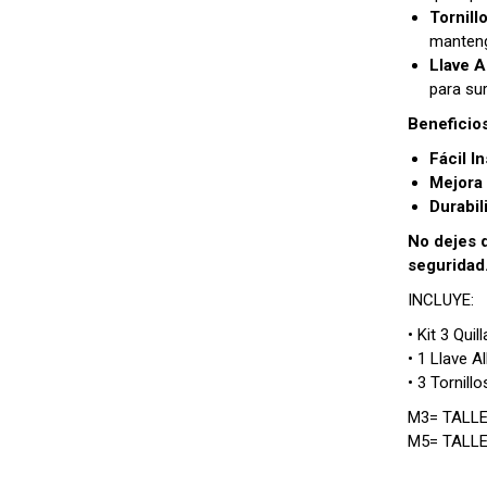
Tornill
manteng
Llave A
para sur
Beneficios
Fácil I
Mejora 
Durabil
No dejes q
seguridad.
INCLUYE:
• Kit 3 Qui
• 1 Llave Al
• 3 Tornil
M3= TALLE
M5= TALL