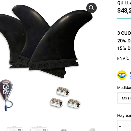
QUILL
$
48,
3 CUO
20% D
15% 
ENVÍO
Medida
Hay ex
COMB
﹣
QUILL