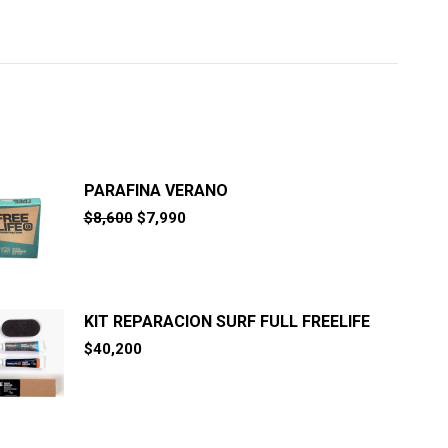
PARAFINA VERANO
El
El
$
8,600
$
7,990
precio
precio
original
actual
era:
es:
$8,600.
$7,990.
KIT REPARACION SURF FULL FREELIFE
$
40,200