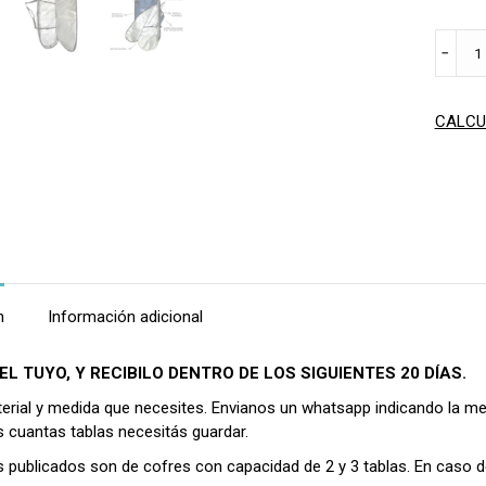
COFRE
﹣
SURF
2
A
CALCU
5
TABLA
-
A
PEDID
cantid
n
Información adicional
EL TUYO, Y RECIBILO DENTRO DE LOS SIGUIENTES 20 DÍAS.
aterial y medida que necesites. Envianos un whatsapp indicando la m
 cuantas tablas necesitás guardar.
s publicados son de cofres con capacidad de 2 y 3 tablas. En caso d