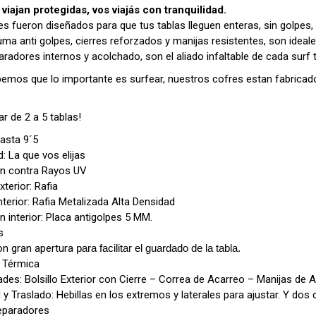
 viajan protegidas, vos viajás con tranquilidad.
es fueron diseñados para que tus tablas lleguen enteras, sin golpes
uma anti golpes, cierres reforzados y manijas resistentes, son ideale
aradores internos y acolchado, son el aliado infaltable de cada surf t
emos que lo importante es surfear, nuestros cofres estan fabricad
r de 2 a 5 tablas!
Hasta 9´5
: La que vos elijas
ón contra Rayos UV
xterior: Rafia
Interior: Rafia Metalizada Alta Densidad
n interior: Placa antigolpes 5 MM.
s
on gran apertura
para facilitar el guardado de la tabla.
: Térmica
des: Bolsillo Exterior con Cierre – Correa de Acarreo – Manijas de 
 y Traslado: Hebillas en los extremos y laterales para ajustar. Y dos 
Separadores