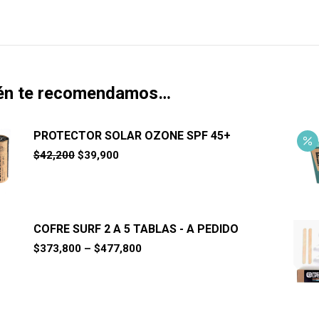
én te recomendamos…
PROTECTOR SOLAR OZONE SPF 45+
El
El
$
42,200
$
39,900
precio
precio
original
actual
era:
es:
$42,200.
$39,900.
COFRE SURF 2 A 5 TABLAS - A PEDIDO
$
373,800
–
$
477,800