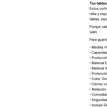
Tus tablas
Estos cofr
rafia y esp
tablas, sep
Porque sab
salió.
Para guarda
• Medida: 
• Capacidad
• Protecci
• Material E
• Material 
• Protecció
• Color: Gri
• Cierres c
• Aislación
• Comodida
• Seguridad
• Incluye 