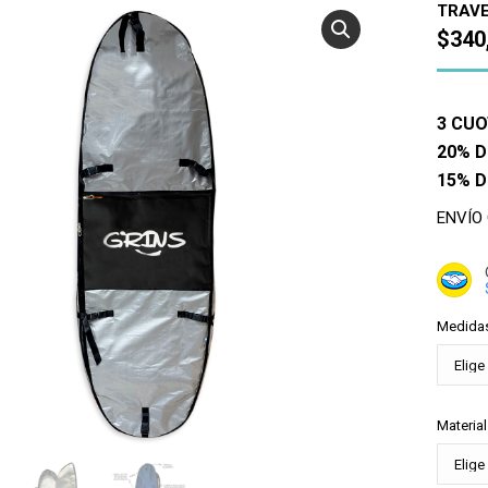
TRAVE
$
340
3 CUO
20% D
15% 
ENVÍO
Medida
Material