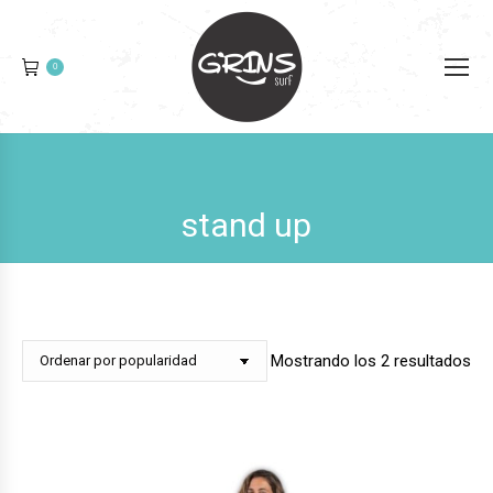
0
stand up
Or
Mostrando los 2 resultados
po
pop