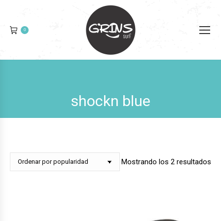
0
shockn blue
Or
Mostrando los 2 resultados
po
pop