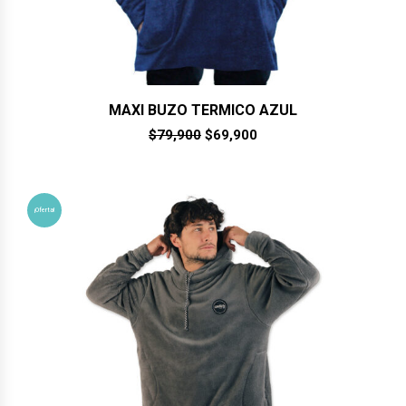
MAXI BUZO TERMICO AZUL
El
El
$
79,900
$
69,900
precio
precio
original
actual
era:
es:
$79,900.
$69,900.
¡Oferta!