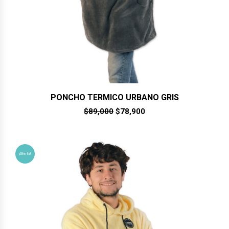
PONCHO TERMICO URBANO GRIS
El
El
$
89,000
$
78,900
precio
precio
original
actual
era:
es:
$89,000.
$78,900.
¡Oferta!