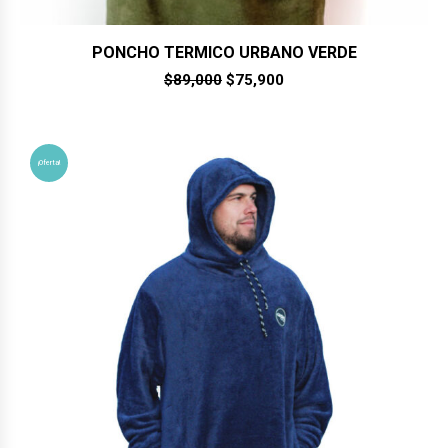
PONCHO TERMICO URBANO VERDE
El
El
$
89,000
$
75,900
precio
precio
original
actual
era:
es:
$89,000.
$75,900.
¡Oferta!