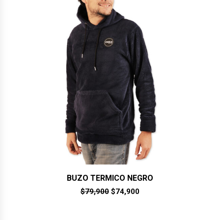
BUZO TERMICO NEGRO
El
El
$
79,900
$
74,900
precio
precio
original
actual
era:
es: