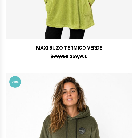
MAXI BUZO TERMICO VERDE
El
El
$
79,900
$
69,900
precio
precio
original
actual
era:
es:
$79,900.
$69,900.
¡Oferta!