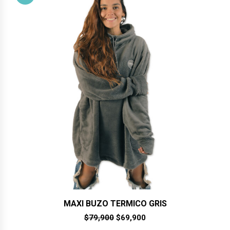
MAXI BUZO TERMICO GRIS
El
El
$
79,900
$
69,900
precio
precio