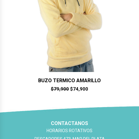
BUZO TERMICO AMARILLO
El
El
$
79,900
$
74,900
precio
precio
original
actual
era:
es:
$79,900.
$74,900.
CONTACTANOS
HORARIOS ROTATIVOS