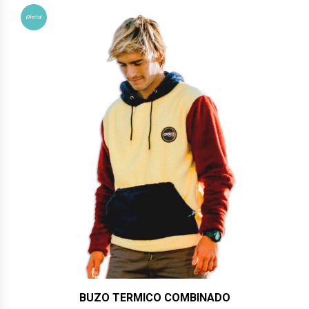
$79,900.
$74,900.
¡Oferta!
BUZO TERMICO COMBINADO