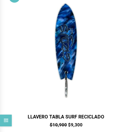
LLAVERO TABLA SURF RECICLADO
El
El
$
10,900
$
9,300
precio
precio