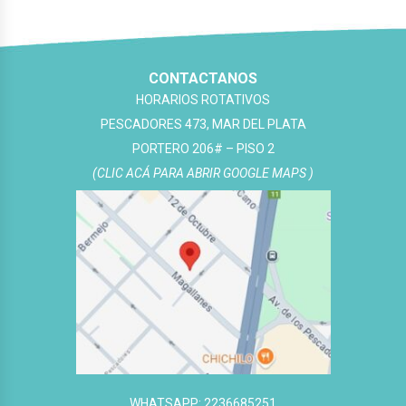
original
actual
era:
es:
$10,900.
$9,300.
CONTACTANOS
HORARIOS ROTATIVOS
PESCADORES 473, MAR DEL PLATA
PORTERO 206# – PISO 2
(CLIC ACÁ PARA ABRIR GOOGLE MAPS )
WHATSAPP: 2236685251