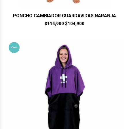
PONCHO CAMBIADOR GUARDAVIDAS NARANJA
El
El
$
114,900
$
104,900
precio
precio
original
actual
era:
es:
$114,900.
$104,900.
¡Oferta!