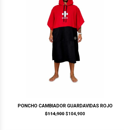
PONCHO CAMBIADOR GUARDAVIDAS ROJO
El
El
$
114,900
$
104,900
precio
precio
original
actual