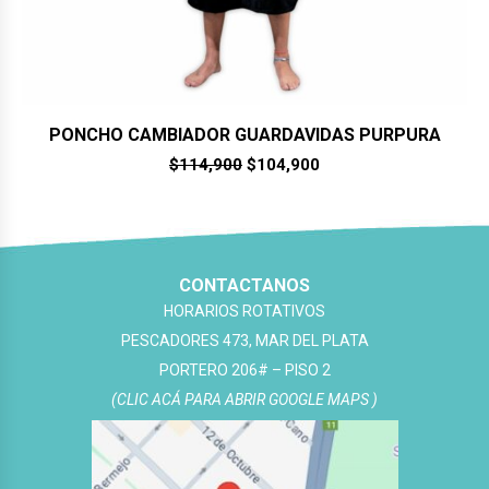
PONCHO CAMBIADOR GUARDAVIDAS PURPURA
El
El
$
114,900
$
104,900
precio
precio
original
actual
era:
es:
$114,900.
$104,900.
CONTACTANOS
HORARIOS ROTATIVOS
PESCADORES 473, MAR DEL PLATA
PORTERO 206# – PISO 2
(CLIC ACÁ PARA ABRIR GOOGLE MAPS )