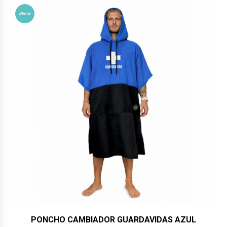
era:
es:
$114,900.
$104,900.
¡Oferta!
PONCHO CAMBIADOR GUARDAVIDAS AZUL