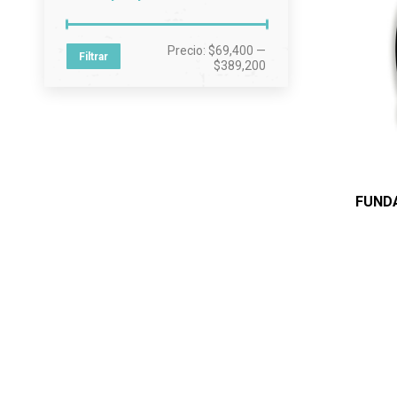
Precio
Precio
Precio:
$69,400
—
Filtrar
mínimo
máximo
$389,200
FUND