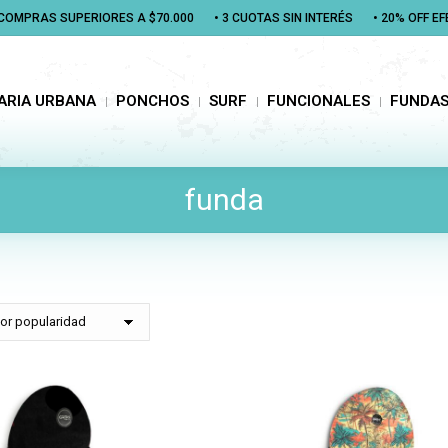
N COMPRAS SUPERIORES A $70.000
N COMPRAS SUPERIORES A $70.000
• 3 CUOTAS SIN INTERÉS
• 3 CUOTAS SIN INTERÉS
• 20% OFF E
• 20% OFF E
RIA URBANA
PONCHOS
SURF
FUNCIONALES
FUNDAS
ARIA URBANA
PONCHOS
SURF
FUNCIONALES
FUNDA
funda