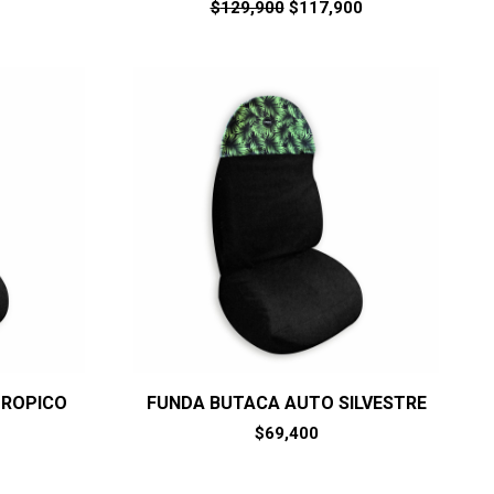
El
El
$
129,900
$
117,900
precio
precio
original
actual
era:
es:
$129,900.
$117,900.
TROPICO
FUNDA BUTACA AUTO SILVESTRE
$
69,400