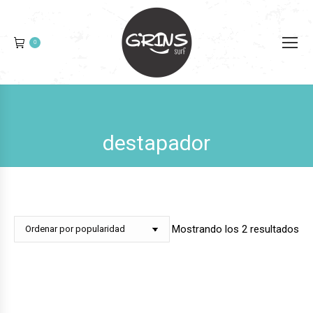
0
destapador
Or
Mostrando los 2 resultados
po
pop