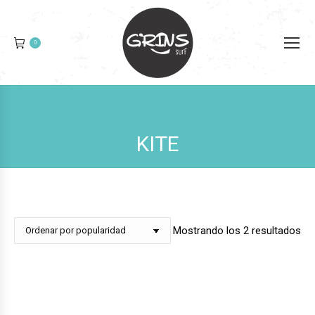
0
KITE
Or
Mostrando los 2 resultados
po
pop